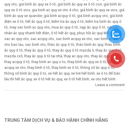
quy oto
,
giá bình ắc quy xe ô tô
,
giá bình ắc quy xe ô tô con
,
giá bình ắc
quy xe ô tô vios
,
gia binh ac quy xe oto 4 cho
,
giá bình ắc quy xe vios
,
giá
bình ắc quy xe xpander
,
giá bình acquy ô tô
,
giá bình acquy oto
,
giá bình
điện xe ô tô
,
hết ắc quy ô tô
,
kiểm tra ắc quy ô tô
,
kiểm tra bình ắc quy ô
tô
,
may sac binh ac quy oto
,
mua ắc quy ô tô
,
nạp ắc quy ô tô
,
nguyên
nhân ắc quy nhanh hết điện
,
ô tô hết ắc quy
,
phục hồi ắc quy khô ô tô
,
sac ac quy oto
,
sac acquy oto
,
sac binh acquy xe oto
,
sac binh acquy xe
oto bao lau
,
sac binh oto
,
tháo ắc quy ô tô
,
tháo bình ắc quy
,
tháo bình
ắc quy ô tô
,
thay ắc quy ô tô
,
thay ắc quy ô tô mazda 3
,
thay ắc quy ô tô
mazda cx5
,
thay ắc quy ô tô tại nhà
,
thay ac quy oto
,
thay ắc quy tại nhà
,
thay acquy ô tô
,
thay binh ac quy o to
,
thay bình ắc quy xe ô tô
,
thay binh
acquy xe oto
,
thay bình ô tô
,
thay bình xe ô tô
,
thông số ắc quy ô tô
,
thông số bình ắc quy ô to
,
xe hết ắc quy
,
xe hơi hết bình
,
xe ô to để bảo
lâu thì hết ắc quy
,
xe ô tô hết ắc quy
,
xe ô tô hết bình
,
xe oto hết bình
Leave a comment
TRUNG TÂM DỊCH VỤ & BẢO HÀNH CHÍNH HÃNG