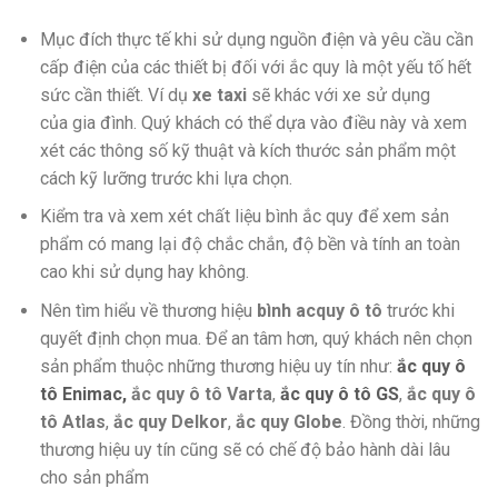
Mục đích thực tế khi sử dụng nguồn điện và yêu cầu cần
cấp điện của các thiết bị đối với ắc quy là một yếu tố hết
sức cần thiết. Ví dụ
xe taxi
sẽ khác với xe sử dụng
của gia đình. Quý khách có thể dựa vào điều này và xem
xét các thông số kỹ thuật và kích thước sản phẩm một
cách kỹ lưỡng trước khi lựa chọn.
Kiểm tra và xem xét chất liệu bình ắc quy để xem sản
phẩm có mang lại độ chắc chắn, độ bền và tính an toàn
cao khi sử dụng hay không.
Nên tìm hiểu về thương hiệu
bình acquy ô tô
trước khi
quyết định chọn mua. Để an tâm hơn, quý khách nên chọn
sản phẩm thuộc những thương hiệu uy tín như:
ắc quy ô
tô Enimac,
ắc quy ô tô Varta
,
ắc quy ô tô GS
,
ắc quy ô
tô Atlas
,
ắc quy Delkor
,
ắc quy Globe
. Đồng thời, những
thương hiệu uy tín cũng sẽ có chế độ bảo hành dài lâu
cho sản phẩm