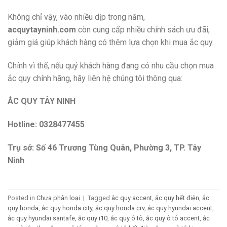
Không chỉ vậy, vào nhiều dịp trong năm,
acquytayninh.com
còn cung cấp nhiều chính sách ưu đãi,
giảm giá giúp khách hàng có thêm lựa chọn khi mua ắc quy.
Chính vì thế, nếu quý khách hàng đang có nhu cầu chọn mua
ắc quy chính hãng, hãy liên hệ chúng tôi thông qua:
ẮC QUY TÂY NINH
Hotline: 0328477455
Trụ sở: Số 46 Trương Tùng Quân, Phường 3, TP. Tây
Ninh
Posted in
Chưa phân loại
|
Tagged
ắc quy accent
,
ắc quy hết điện
,
ắc
quy honda
,
ắc quy honda city
,
ắc quy honda crv
,
ắc quy hyundai accent
,
ắc quy hyundai santafe
,
ắc quy i10
,
ắc quy ô tô
,
ắc quy ô tô accent
,
ắc