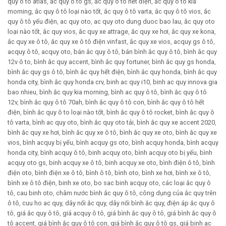
quy ô tô atlas
,
ắc quy ô tô gs
,
ắc quy ô tô hết điện
,
ắc quy ô tô kia
morning
,
ắc quy ô tô loại nào tốt
,
ắc quy ô tô varta
,
ắc quy ô tô vios
,
ắc
quy ô tô yếu điện
,
ac quy oto
,
ac quy oto dung duoc bao lau
,
ắc quy oto
loại nào tốt
,
ắc quy vios
,
ắc quy xe attrage
,
ắc quy xe hơi
,
ắc quy xe kona
,
ắc quy xe ô tô
,
ắc quy xe ô tô điện vinfast
,
ắc quy xe vios
,
acquy gs ô tô
,
acquy ô tô
,
acquy oto
,
bán ắc quy ô tô
,
bán bình ắc quy ô tô
,
bình ắc quy
12v ô to
,
bình ắc quy accent
,
bình ắc quy fortuner
,
bình ắc quy gs honda
,
bình ắc quy gs ô tô
,
bình ắc quy hết điện
,
bình ắc quy honda
,
bình ắc quy
honda city
,
bình ắc quy honda crv
,
binh ac quy i10
,
binh ac quy innova gia
bao nhieu
,
bình ắc quy kia morning
,
bình ac quy ô tô
,
bình ắc quy ô tô
12v
,
bình ắc quy ô tô 70ah
,
bình ắc quy ô tô con
,
bình ắc quy ô tô hết
điện
,
bình ắc quy ô to loại nào tốt
,
bình ắc quy ô tô rocket
,
bình ắc quy ô
tô varta
,
bình ac quy oto
,
bình ắc quy oto tải
,
bình ắc quy xe accent 2020
,
bình ắc quy xe hơi
,
bình ắc quy xe ô tô
,
bình ắc quy xe oto
,
bình ắc quy xe
vios
,
bình acquy bị yếu
,
bình acquy gs oto
,
bình acquy honda
,
bình acquy
honda city
,
bình acquy ô tô
,
binh acquy oto
,
bình acquy oto bị yếu
,
bình
acquy oto gs
,
binh acquy xe ô tô
,
binh acquy xe oto
,
bình điện ô tô
,
bình
điện oto
,
bình điện xe ô tô
,
bình ô tô
,
bình oto
,
bình xe hơi
,
bình xe ô tô
,
bình xe ô tô điện
,
binh xe oto
,
bo sac binh acquy oto
,
các loại ắc quy ô
tô
,
cau binh oto
,
châm nước bình ắc quy ô tô
,
công dụng của ắc quy trên
ô tô
,
cuu ho ac quy
,
dây nối ắc quy
,
dây nối bình ắc quy
,
điện áp ắc quy ô
tô
,
giá ắc quy ô tô
,
giá acquy ô tô
,
giá bình ắc quy ô tô
,
giá bình ắc quy ô
tô accent
,
giá bình ắc quy ô tô con
,
giá bình ắc quy ô tô gs
,
giá binh ac