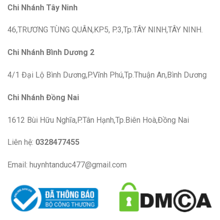
Chi Nhánh Tây Ninh
46,TRƯƠNG TÙNG QUÂN,KP5, P.3,Tp.TÂY NINH,TÂY NINH.
Chi Nhánh Bình Dương 2
4/1 Đại Lộ Bình Dương,P.Vĩnh Phú,Tp.Thuận An,Bình Dương
Chi Nhánh Đồng Nai
1612 Bùi Hữu Nghĩa,P.Tân Hạnh,Tp.Biên Hoà,Đồng Nai
Liên hệ:
0328477455
Email: huynhtanduc477@gmail.com