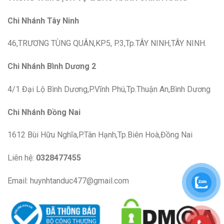
Chi Nhánh Tây Ninh
46,TRƯƠNG TÙNG QUÂN,KP5, P.3,Tp.TÂY NINH,TÂY NINH.
Chi Nhánh Bình Dương 2
4/1 Đại Lộ Bình Dương,P.Vĩnh Phú,Tp.Thuận An,Bình Dương
Chi Nhánh Đồng Nai
1612 Bùi Hữu Nghĩa,P.Tân Hạnh,Tp.Biên Hoà,Đồng Nai
Liên hệ:
0328477455
Email: huynhtanduc477@gmail.com