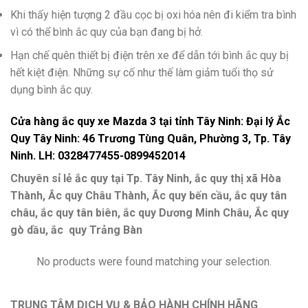
Khi thấy hiện tượng 2 đầu cọc bị oxi hóa nên đi kiểm tra bình
vì có thể bình ắc quy của bạn đang bị hở.
Hạn chế quên thiết bị điện trên xe để dẫn tới bình ắc quy bị
hết kiệt điện. Những sự cố như thế làm giảm tuổi thọ sử
dụng bình ắc quy.
Cửa hàng ắc quy xe Mazda 3 tại tỉnh Tây Ninh: Đại lý Ắc
Quy Tây Ninh: 46 Trương Tùng Quân, Phường 3, Tp. Tây
Ninh. LH: 0328477455-0899452014
Chuyên sỉ lẻ ắc quy tại Tp. Tây Ninh, ắc quy thị xã Hòa
Thành, Ắc quy Châu Thành, Ắc quy bến cầu, ắc quy tân
châu, ắc quy tân biên, ắc quy Dương Minh Châu, Ắc quy
gò dầu, ắc quy Trảng Bàn
No products were found matching your selection.
TRUNG TÂM DỊCH VỤ & BẢO HÀNH CHÍNH HÃNG