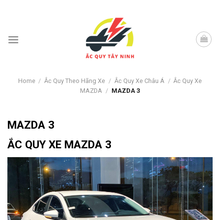
Skip
to
content
Home
/
Ắc Quy Theo Hãng Xe
/
Ắc Quy Xe Châu Á
/
Ắc Quy Xe
MAZDA
/
MAZDA 3
MAZDA 3
ẮC QUY XE MAZDA 3