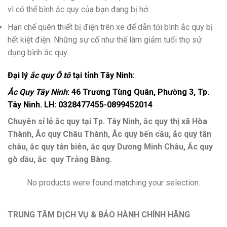
vì có thể bình ắc quy của bạn đang bị hở.
Hạn chế quên thiết bị điện trên xe để dẫn tới bình ắc quy bị
hết kiệt điện. Những sự cố như thế làm giảm tuổi thọ sử
dụng bình ắc quy.
Đại lý
ắc quy Ô tô
tại tỉnh Tây Ninh:
Ắc Quy Tây Ninh
: 46 Trương Tùng Quân, Phường 3, Tp.
Tây Ninh. LH: 0328477455-0899452014
Chuyên sỉ lẻ ắc quy tại Tp. Tây Ninh, ắc quy thị xã Hòa
Thành, Ắc quy Châu Thành, Ắc quy bến cầu, ắc quy tân
châu, ắc quy tân biên, ắc quy Dương Minh Châu, Ắc quy
gò dầu, ắc quy Trảng Bàng.
No products were found matching your selection.
TRUNG TÂM DỊCH VỤ & BẢO HÀNH CHÍNH HÃNG