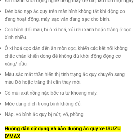
Âm thanh khởi động nghe tiếng máy đề dai, lâu hơn mọi ngày.
Đèn báo nạp ắc quy trên màn hình không tắt khi động cơ
đang hoạt động, máy sạc vẫn đang sạc cho bình.
Cọc bình đổi màu, bị ô xi hoá, xủi rêu xanh hoặc trắng ở cọc
bình nhiều.
Ô xi hoá cọc dẫn đến ăn mòn cọc, khiến các kết nối không
chắc chắn khiến dòng đề không đủ khởi động động cơ
xăng/ dầu.
Màu sắc mắt thần hiển thị tình trạng ắc quy chuyển sang
màu Đỏ hoặc trắng thì cần thay mới.
Có mùi axit nồng nặc bốc ra từ khoang máy.
Mức dung dịch trong bình không đủ.
Nắp, vỏ bình ắc quy bị nứt, vỡ, phồng.
Hưỡng dẫn sử dụng và bảo dưỡng ắc quy xe ISUZU
D’MAX