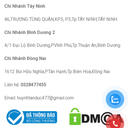
Chi Nhánh Tây Ninh
46,TRƯƠNG TÙNG QUÂN,KP5, P.3,Tp.TÂY NINH,TÂY NINH.
Chi Nhánh Bình Dương 2
4/1 Đại Lộ Bình Dương,P.Vĩnh Phú,Tp.Thuận An,Bình Dương
Chi Nhánh Đồng Nai
1612 Bùi Hữu Nghĩa,P.Tân Hạnh,Tp.Biên Hoà,Đồng Nai
Liên hệ:
0328477455
Email: huynhtanduc477@gmail.com