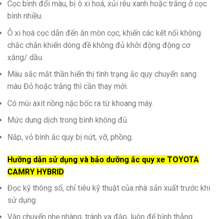
Cọc bình đổi màu, bị ô xi hoá, xủi rêu xanh hoặc trắng ở cọc
bình nhiều.
Ô xi hoá cọc dẫn đến ăn mòn cọc, khiến các kết nối không
chắc chắn khiến dòng đề không đủ khởi động động cơ
xăng/ dầu.
Màu sắc mắt thần hiển thị tình trạng ắc quy chuyển sang
màu Đỏ hoặc trắng thì cần thay mới.
Có mùi axit nồng nặc bốc ra từ khoang máy.
Mức dung dịch trong bình không đủ.
Nắp, vỏ bình ắc quy bị nứt, vỡ, phồng.
Hưỡng dẫn sử dụng và bảo dưỡng ắc quy xe TOYOTA
CAMRY HYBRID
Đọc kỹ thông số, chỉ tiêu kỹ thuật của nhà sản xuất trước khi
sử dụng
Vận chuyển nhẹ nhàng, tránh va đập, luôn để bình thẳng