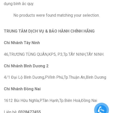
dụng bình ắc quy.
No products were found matching your selection.
TRUNG TÂM DỊCH VỤ & BẢO HÀNH CHÍNH HÃNG
Chi Nhánh Tây Ninh
46,TRƯƠNG TÙNG QUÂN,KP5, P.3,Tp.TÂY NINH,TÂY NINH.
Chi Nhánh Bình Dương 2
4/1 Đại Lộ Bình Dương,P.Vĩnh Phú,Tp.Thuận An,Bình Dương
Chi Nhánh Đồng Nai
1612 Bùi Hữu Nghĩa,P.Tân Hạnh,Tp.Biên Hoà,Đồng Nai
Liên hệ:
0328477455