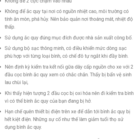
Không để 2 cực chạm vào nhau
Không để ắc quy tại nơi có nguồn nhiệt cao, môi trường có
tính ăn mòn, phá hủy. Nên bảo quản nơi thoáng mát, nhiệt độ
thấp.
Sử dụng ắc quy đúng mục đích được nhà sản xuất công bố.
Sử dụng bộ sạc thông minh, có điều khiển mức dòng sạc
phù hợp với từng loại bình, có chế đô tự ngắt khi đầy bình.
Nên định kỳ kiểm tra kết nối gữa dây cấp nguồn cho xe với 2
đầu cọc bình ắc quy xem có chắc chắn. Thấy bị bẩn vệ sinh
lau chùi lại,
Khi thấy hiện tượng 2 đầu cọc bị oxi hóa nên đi kiểm tra bình
vì có thể bình ắc quy của bạn đang bị hở.
Hạn chế quên thiết bị điện trên xe để dẫn tới bình ắc quy bị
hết kiệt điện. Những sự cố như thế làm giảm tuổi thọ sử
dụng bình ắc quy.