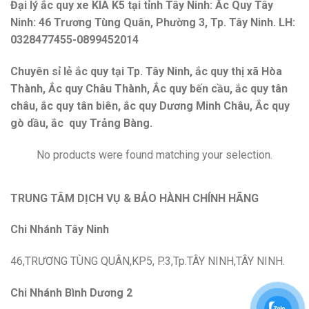
Đại lý ắc quy xe KIA K5 tại tỉnh Tây Ninh: Ắc Quy Tây
Ninh: 46 Trương Tùng Quân, Phường 3, Tp. Tây Ninh. LH:
0328477455-0899452014
Chuyên sỉ lẻ ắc quy tại Tp. Tây Ninh, ắc quy thị xã Hòa
Thành, Ắc quy Châu Thành, Ắc quy bến cầu, ắc quy tân
châu, ắc quy tân biên, ắc quy Dương Minh Châu, Ắc quy
gò dầu, ắc quy Trảng Bàng.
No products were found matching your selection.
TRUNG TÂM DỊCH VỤ & BẢO HÀNH CHÍNH HÃNG
Chi Nhánh Tây Ninh
46,TRƯƠNG TÙNG QUÂN,KP5, P.3,Tp.TÂY NINH,TÂY NINH.
Chi Nhánh Bình Dương 2