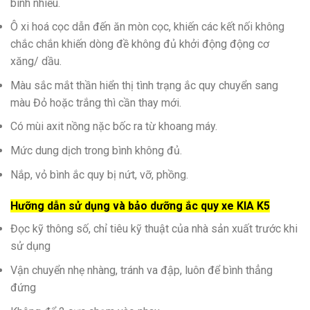
bình nhiều.
Ô xi hoá cọc dẫn đến ăn mòn cọc, khiến các kết nối không
chắc chắn khiến dòng đề không đủ khởi động động cơ
xăng/ dầu.
Màu sắc mắt thần hiển thị tình trạng ắc quy chuyển sang
màu Đỏ hoặc trắng thì cần thay mới.
Có mùi axit nồng nặc bốc ra từ khoang máy.
Mức dung dịch trong bình không đủ.
Nắp, vỏ bình ắc quy bị nứt, vỡ, phồng.
Hưỡng dẫn sử dụng và bảo dưỡng ắc quy xe KIA K5
Đọc kỹ thông số, chỉ tiêu kỹ thuật của nhà sản xuất trước khi
sử dụng
Vận chuyển nhẹ nhàng, tránh va đập, luôn để bình thẳng
đứng