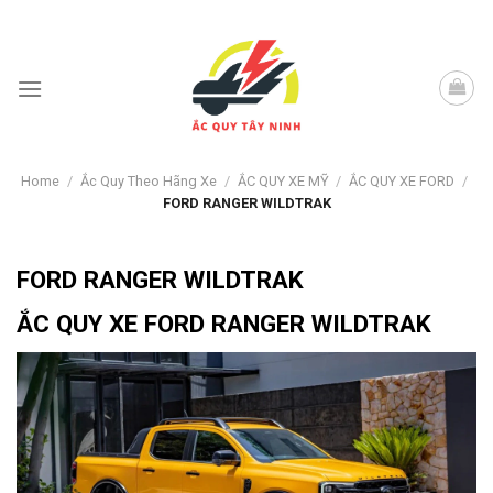
Skip
to
content
Home
/
Ắc Quy Theo Hãng Xe
/
ẮC QUY XE MỸ
/
ẮC QUY XE FORD
/
FORD RANGER WILDTRAK
FORD RANGER WILDTRAK
ẮC QUY XE FORD RANGER WILDTRAK