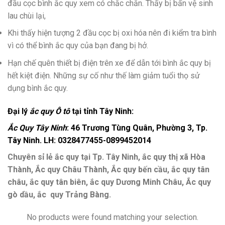
đầu cọc bình ắc quy xem có chắc chắn. Thấy bị bẩn vệ sinh
lau chùi lại,
Khi thấy hiện tượng 2 đầu cọc bị oxi hóa nên đi kiểm tra bình
vì có thể bình ắc quy của bạn đang bị hở.
Hạn chế quên thiết bị điện trên xe để dẫn tới bình ắc quy bị
hết kiệt điện. Những sự cố như thế làm giảm tuổi thọ sử
dụng bình ắc quy.
Đại lý
ắc quy Ô tô
tại tỉnh Tây Ninh:
Ắc Quy Tây Ninh
: 46 Trương Tùng Quân, Phường 3, Tp.
Tây Ninh. LH: 0328477455-0899452014
Chuyên sỉ lẻ ắc quy tại Tp. Tây Ninh, ắc quy thị xã Hòa
Thành, Ắc quy Châu Thành, Ắc quy bến cầu, ắc quy tân
châu, ắc quy tân biên, ắc quy Dương Minh Châu, Ắc quy
gò dầu, ắc quy Trảng Bàng.
No products were found matching your selection.