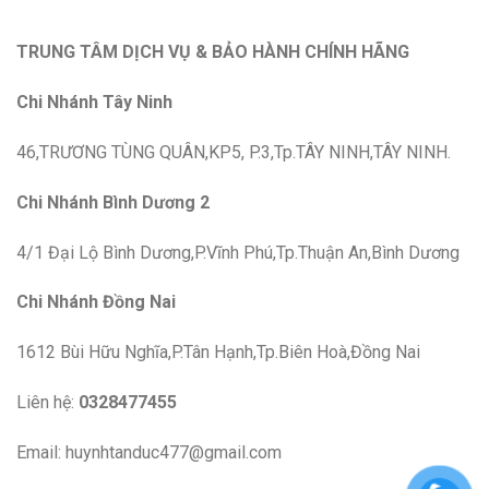
TRUNG TÂM DỊCH VỤ & BẢO HÀNH CHÍNH HÃNG
Chi Nhánh Tây Ninh
46,TRƯƠNG TÙNG QUÂN,KP5, P.3,Tp.TÂY NINH,TÂY NINH.
Chi Nhánh Bình Dương 2
4/1 Đại Lộ Bình Dương,P.Vĩnh Phú,Tp.Thuận An,Bình Dương
Chi Nhánh Đồng Nai
1612 Bùi Hữu Nghĩa,P.Tân Hạnh,Tp.Biên Hoà,Đồng Nai
Liên hệ:
0328477455
Email: huynhtanduc477@gmail.com