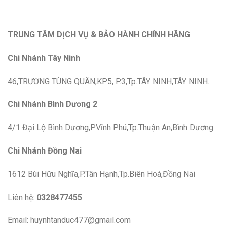
TRUNG TÂM DỊCH VỤ & BẢO HÀNH CHÍNH HÃNG
Chi Nhánh Tây Ninh
46,TRƯƠNG TÙNG QUÂN,KP5, P.3,Tp.TÂY NINH,TÂY NINH.
Chi Nhánh Bình Dương 2
4/1 Đại Lộ Bình Dương,P.Vĩnh Phú,Tp.Thuận An,Bình Dương
Chi Nhánh Đồng Nai
1612 Bùi Hữu Nghĩa,P.Tân Hạnh,Tp.Biên Hoà,Đồng Nai
Liên hệ:
0328477455
Email: huynhtanduc477@gmail.com