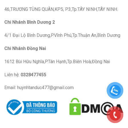
46,TRƯƠNG TÙNG QUÂN,KP5, P.3,Tp.TÂY NINH,TÂY NINH.
Chi Nhánh Bình Dương 2
4/1 Đại Lộ Bình Dương,P.Vĩnh Phú,Tp.Thuận An,Bình Dương
Chi Nhánh Đồng Nai
1612 Bùi Hữu Nghĩa,P.Tân Hạnh,Tp.Biên Hoà,Đồng Nai
Liên hệ:
0328477455
Email: huynhtanduc477@gmail.com