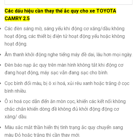
Các dấu hiệu cần thay thế ắc quy cho xe TOYOTA
CAMRY 2.5
Các đèn sáng mờ, sáng yếu khi động cơ xăng/dầu không
hoạt động, các thiết bị điện tử hoạt động yếu hoặc không
hoạt động.
Âm thanh khởi động nghe tiếng máy đề dai, lâu hơn mọi ngày.
Đèn báo nạp ắc quy trên màn hình không tắt khi động cơ
đang hoạt động, máy sạc vẫn đang sạc cho bình.
Cọc bình đổi màu, bị ô xi hoá, xủi rêu xanh hoặc trắng ở cọc
bình nhiều.
Ô xi hoá cọc dẫn đến ăn mòn cọc, khiến các kết nối không
chắc chắn khiến dòng đề không đủ khởi động động cơ
xăng/ dầu.
Màu sắc mắt thần hiển thị tình trạng ắc quy chuyển sang
màu Đỏ hoặc trắng thì cần thay mới.