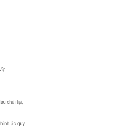
hấp.
u chùi lại,
bình ắc quy.