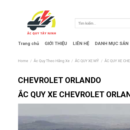
Skip
to
content
Search
for:
Trang chủ
GIỚI THIỆU
LIÊN HỆ
DANH MỤC SẢN
Home
/
Ắc Quy Theo Hãng Xe
/
ẮC QUY XE MỸ
/
ẮC QUY XE CH
CHEVROLET ORLANDO
ẮC QUY XE CHEVROLET ORLA