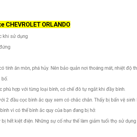
y xe CHEVROLET ORLANDO
ớc khi sử dụng
 đứng
có tính ăn mòn, phá hủy. Nên bảo quản nơi thoáng mát, nhiệt độ t
 bố.
phù hợp với từng loại bình, có chế đô tự ngắt khi đầy bình.
ới 2 đầu cọc bình ắc quy xem có chắc chắn. Thấy bị bẩn vệ sinh la
 bình vì có thể bình ắc quy của bạn đang bị hở.
y bị hết kiệt điện. Những sự cố như thế làm giảm tuổi thọ sử dụng 