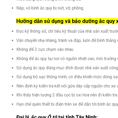
Nắp, vỏ bình ắc quy bị nứt, vỡ, phồng.
Hưỡng dẫn sử dụng và bảo dưỡng ắc qu
Đọc kỹ thông số, chỉ tiêu kỹ thuật của nhà sản xuất trư
Vận chuyển nhẹ nhàng, tránh va đập, luôn để bình thẳng
Không để 2 cực chạm vào nhau
Không để ắc quy tại nơi có nguồn nhiệt cao, môi trường 
Sử dụng ắc quy đúng mục đích được nhà sản xuất công
Sử dụng bộ sạc thông minh, có điều khiển mức dòng sạc 
Nên định kỳ kiểm tra kết nối gữa dây cấp nguồn cho xe v
Khi thấy hiện tượng 2 đầu cọc bị oxi hóa nên đi kiểm tra
Hạn chế quên thiết bị điện trên xe để dẫn tới bình ắc qu
Đại lý
ắc quy Ô tô
tại tỉnh Tây Ninh: