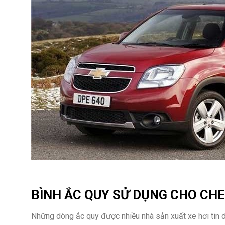
BÌNH ẮC QUY SỬ DỤNG CHO
CHE
Những dòng ắc quy được nhiều nhà sản xuất xe hơi tin 