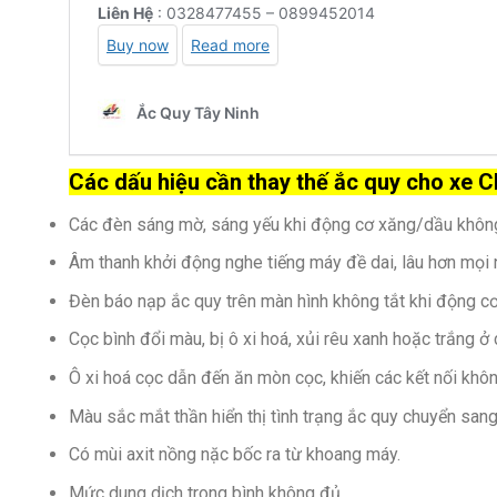
Các dấu hiệu cần thay thế ắc quy cho 
Các đèn sáng mờ, sáng yếu khi động cơ xăng/dầu không 
Âm thanh khởi động nghe tiếng máy đề dai, lâu hơn mọi 
Đèn báo nạp ắc quy trên màn hình không tắt khi động c
Cọc bình đổi màu, bị ô xi hoá, xủi rêu xanh hoặc trắng ở 
Ô xi hoá cọc dẫn đến ăn mòn cọc, khiến các kết nối kh
Màu sắc mắt thần hiển thị tình trạng ắc quy chuyển sang
Có mùi axit nồng nặc bốc ra từ khoang máy.
Mức dung dịch trong bình không đủ.