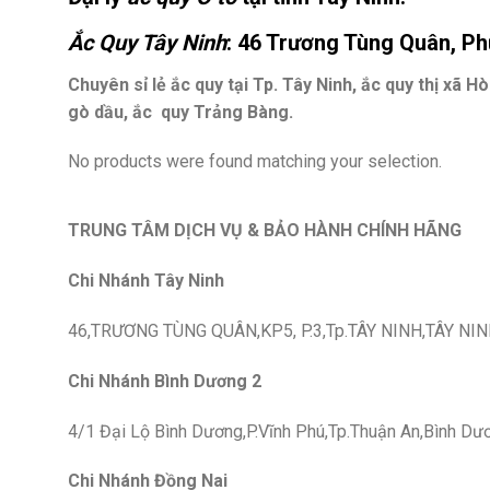
Ắc Quy Tây Ninh
: 46 Trương Tùng Quân, P
Chuyên sỉ lẻ ắc quy tại Tp. Tây Ninh, ắc quy thị xã
gò dầu, ắc quy Trảng Bàng.
No products were found matching your selection.
TRUNG TÂM DỊCH VỤ & BẢO HÀNH CHÍNH HÃNG
Chi Nhánh Tây Ninh
46,TRƯƠNG TÙNG QUÂN,KP5, P.3,Tp.TÂY NINH,TÂY NIN
Chi Nhánh Bình Dương 2
4/1 Đại Lộ Bình Dương,P.Vĩnh Phú,Tp.Thuận An,Bình Dư
Chi Nhánh Đồng Nai