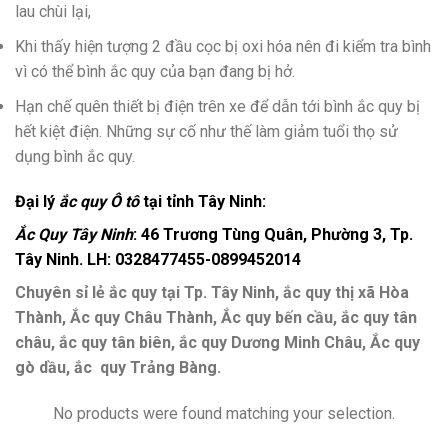
lau chùi lại,
Khi thấy hiện tượng 2 đầu cọc bị oxi hóa nên đi kiểm tra bình
vì có thể bình ắc quy của bạn đang bị hở.
Hạn chế quên thiết bị điện trên xe để dẫn tới bình ắc quy bị
hết kiệt điện. Những sự cố như thế làm giảm tuổi thọ sử
dụng bình ắc quy.
Đại lý
ắc quy Ô tô
tại tỉnh Tây Ninh:
Ắc Quy Tây Ninh
: 46 Trương Tùng Quân, Phường 3, Tp.
Tây Ninh. LH: 0328477455-0899452014
Chuyên sỉ lẻ ắc quy tại Tp. Tây Ninh, ắc quy thị xã Hòa
Thành, Ắc quy Châu Thành, Ắc quy bến cầu, ắc quy tân
châu, ắc quy tân biên, ắc quy Dương Minh Châu, Ắc quy
gò dầu, ắc quy Trảng Bàng.
No products were found matching your selection.