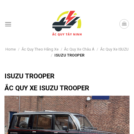
Skip
to
content
Home
/
Ắc Quy Theo Hãng Xe
/
Ắc Quy Xe Châu Á
/
Ắc Quy Xe ISUZU
/
ISUZU TROOPER
ISUZU TROOPER
ẮC QUY XE ISUZU TROOPER