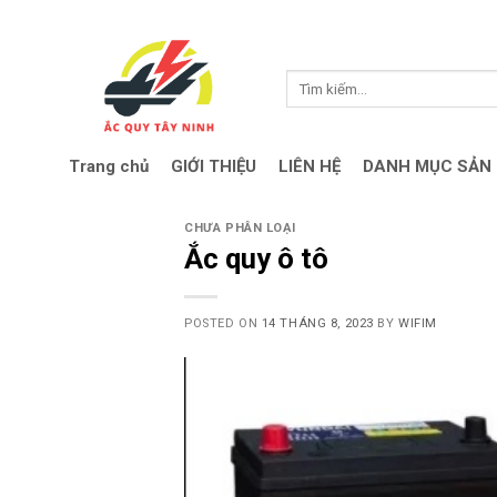
Skip
to
content
Search
for:
Trang chủ
GIỚI THIỆU
LIÊN HỆ
DANH MỤC SẢN
CHƯA PHÂN LOẠI
Ắc quy ô tô
POSTED ON
14 THÁNG 8, 2023
BY
WIFIM