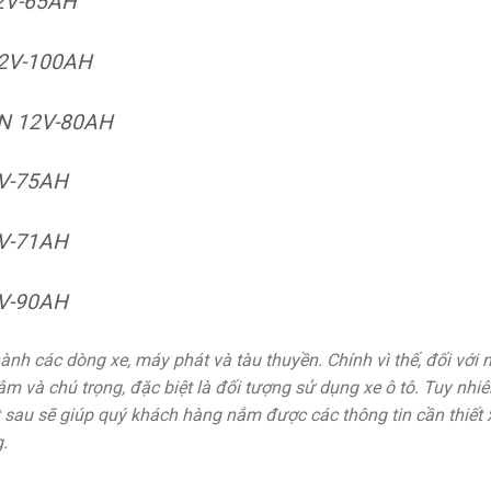
2V-65AH
2V-100AH
N 12V-80AH
V-75AH
V-71AH
V-90AH
 hành các dòng xe, máy phát và tàu thuyền. Chính vì thế, đối vớ
m và chú trọng, đặc biệt là đối tượng sử dụng xe ô tô. Tuy nhiê
ết sau sẽ giúp quý khách hàng nắm được các thông tin cần thiế
.