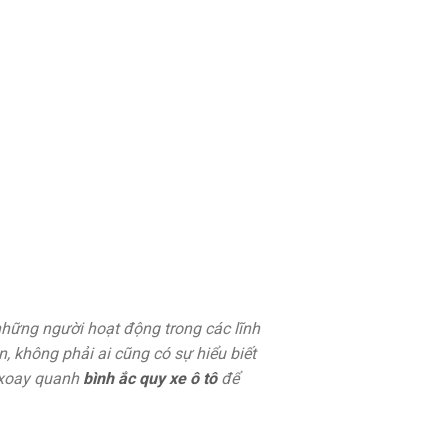
i những người hoạt động trong các lĩnh
n, không phải ai cũng có sự hiểu biết
t xoay quanh
bình ắc quy xe ô tô
để