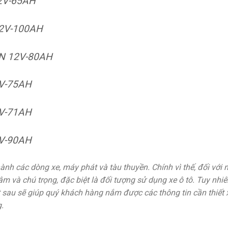
2V-65AH
2V-100AH
N 12V-80AH
V-75AH
V-71AH
V-90AH
 hành các dòng xe, máy phát và tàu thuyền. Chính vì thế, đối vớ
m và chú trọng, đặc biệt là đối tượng sử dụng xe ô tô. Tuy nhiê
ết sau sẽ giúp quý khách hàng nắm được các thông tin cần thiế
.