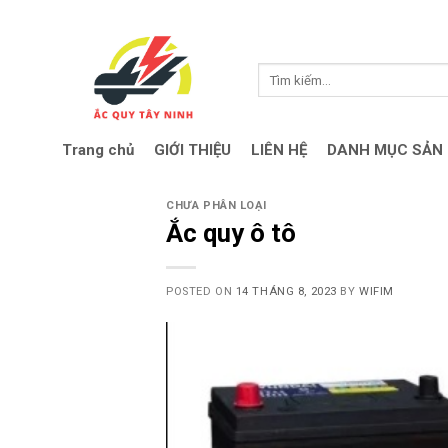
Skip
to
content
Search
for:
Trang chủ
GIỚI THIỆU
LIÊN HỆ
DANH MỤC SẢN
CHƯA PHÂN LOẠI
Ắc quy ô tô
POSTED ON
14 THÁNG 8, 2023
BY
WIFIM