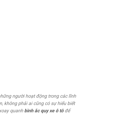
i những người hoạt động trong các lĩnh
n, không phải ai cũng có sự hiểu biết
t xoay quanh
bình ắc quy xe ô tô
để