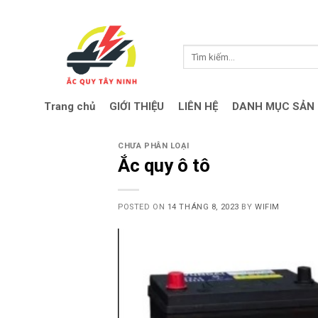
Skip
to
content
Search
for:
Trang chủ
GIỚI THIỆU
LIÊN HỆ
DANH MỤC SẢN
CHƯA PHÂN LOẠI
Ắc quy ô tô
POSTED ON
14 THÁNG 8, 2023
BY
WIFIM