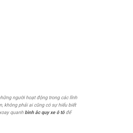
i những người hoạt động trong các lĩnh
n, không phải ai cũng có sự hiểu biết
t xoay quanh
bình ắc quy xe ô tô
để