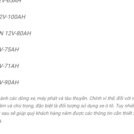
2V-65AH
2V-100AH
N 12V-80AH
V-75AH
V-71AH
V-90AH
 hành các dòng xe, máy phát và tàu thuyền. Chính vì thế, đối vớ
m và chú trọng, đặc biệt là đối tượng sử dụng xe ô tô. Tuy nhiê
ết sau sẽ giúp quý khách hàng nắm được các thông tin cần thiế
.