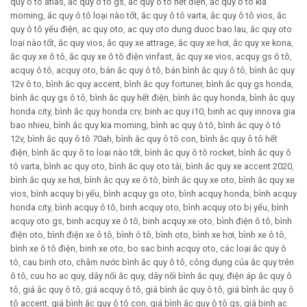
quy ô tô atlas
,
ắc quy ô tô gs
,
ắc quy ô tô hết điện
,
ắc quy ô tô kia
morning
,
ắc quy ô tô loại nào tốt
,
ắc quy ô tô varta
,
ắc quy ô tô vios
,
ắc
quy ô tô yếu điện
,
ac quy oto
,
ac quy oto dung duoc bao lau
,
ắc quy oto
loại nào tốt
,
ắc quy vios
,
ắc quy xe attrage
,
ắc quy xe hơi
,
ắc quy xe kona
,
ắc quy xe ô tô
,
ắc quy xe ô tô điện vinfast
,
ắc quy xe vios
,
acquy gs ô tô
,
acquy ô tô
,
acquy oto
,
bán ắc quy ô tô
,
bán bình ắc quy ô tô
,
bình ắc quy
12v ô to
,
bình ắc quy accent
,
bình ắc quy fortuner
,
bình ắc quy gs honda
,
bình ắc quy gs ô tô
,
bình ắc quy hết điện
,
bình ắc quy honda
,
bình ắc quy
honda city
,
bình ắc quy honda crv
,
binh ac quy i10
,
binh ac quy innova gia
bao nhieu
,
bình ắc quy kia morning
,
bình ac quy ô tô
,
bình ắc quy ô tô
12v
,
bình ắc quy ô tô 70ah
,
bình ắc quy ô tô con
,
bình ắc quy ô tô hết
điện
,
bình ắc quy ô to loại nào tốt
,
bình ắc quy ô tô rocket
,
bình ắc quy ô
tô varta
,
bình ac quy oto
,
bình ắc quy oto tải
,
bình ắc quy xe accent 2020
,
bình ắc quy xe hơi
,
bình ắc quy xe ô tô
,
bình ắc quy xe oto
,
bình ắc quy xe
vios
,
bình acquy bị yếu
,
bình acquy gs oto
,
bình acquy honda
,
bình acquy
honda city
,
bình acquy ô tô
,
binh acquy oto
,
bình acquy oto bị yếu
,
bình
acquy oto gs
,
binh acquy xe ô tô
,
binh acquy xe oto
,
bình điện ô tô
,
bình
điện oto
,
bình điện xe ô tô
,
bình ô tô
,
bình oto
,
bình xe hơi
,
bình xe ô tô
,
bình xe ô tô điện
,
binh xe oto
,
bo sac binh acquy oto
,
các loại ắc quy ô
tô
,
cau binh oto
,
châm nước bình ắc quy ô tô
,
công dụng của ắc quy trên
ô tô
,
cuu ho ac quy
,
dây nối ắc quy
,
dây nối bình ắc quy
,
điện áp ắc quy ô
tô
,
giá ắc quy ô tô
,
giá acquy ô tô
,
giá bình ắc quy ô tô
,
giá bình ắc quy ô
tô accent
,
giá bình ắc quy ô tô con
,
giá bình ắc quy ô tô gs
,
giá binh ac