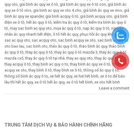
quy oto
,
giá bình ắc quy xe ô tô
,
giá bình ắc quy xe ô tô con
,
giá bình ắc
quy xe ô tô vios
,
gia binh ac quy xe oto 4 cho
,
giá bình ắc quy xe vios
,
giá
bình ắc quy xe xpander
,
giá bình acquy ô tô
,
giá bình acquy oto
,
giá bình
điện xe ô tô
,
hết ắc quy ô tô
,
kiểm tra ắc quy ô tô
,
kiểm tra bình ắc quy ô
tô
,
may sac binh ac quy oto
,
mua ắc quy ô tô
,
nạp ắc quy ô tô
,
nguyên
nhân ắc quy nhanh hết điện
,
ô tô hết ắc quy
,
phục hồi ắc quy khô ô tô
,
sac ac quy oto
,
sac acquy oto
,
sac binh acquy xe oto
,
sac binh acquy xe
oto bao lau
,
sac binh oto
,
tháo ắc quy ô tô
,
tháo bình ắc quy
,
tháo bình
ắc quy ô tô
,
thay ắc quy ô tô
,
thay ắc quy ô tô mazda 3
,
thay ắc quy ô tô
mazda cx5
,
thay ắc quy ô tô tại nhà
,
thay ac quy oto
,
thay ắc quy tại nhà
,
thay acquy ô tô
,
thay binh ac quy o to
,
thay bình ắc quy xe ô tô
,
thay binh
acquy xe oto
,
thay bình ô tô
,
thay bình xe ô tô
,
thông số ắc quy ô tô
,
thông số bình ắc quy ô to
,
xe hết ắc quy
,
xe hơi hết bình
,
xe ô to để bảo
lâu thì hết ắc quy
,
xe ô tô hết ắc quy
,
xe ô tô hết bình
,
xe oto hết bình
Leave a comment
TRUNG TÂM DỊCH VỤ & BẢO HÀNH CHÍNH HÃNG