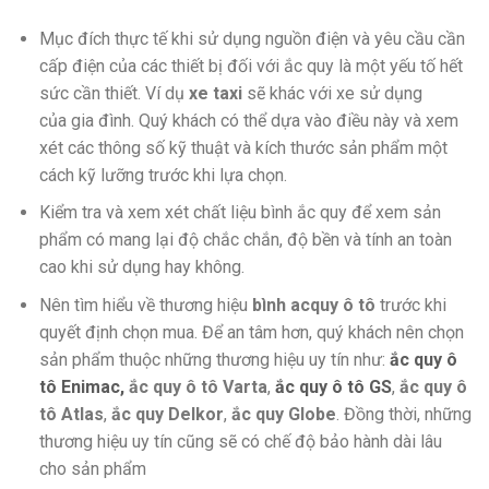
Mục đích thực tế khi sử dụng nguồn điện và yêu cầu cần
cấp điện của các thiết bị đối với ắc quy là một yếu tố hết
sức cần thiết. Ví dụ
xe taxi
sẽ khác với xe sử dụng
của gia đình. Quý khách có thể dựa vào điều này và xem
xét các thông số kỹ thuật và kích thước sản phẩm một
cách kỹ lưỡng trước khi lựa chọn.
Kiểm tra và xem xét chất liệu bình ắc quy để xem sản
phẩm có mang lại độ chắc chắn, độ bền và tính an toàn
cao khi sử dụng hay không.
Nên tìm hiểu về thương hiệu
bình acquy ô tô
trước khi
quyết định chọn mua. Để an tâm hơn, quý khách nên chọn
sản phẩm thuộc những thương hiệu uy tín như:
ắc quy ô
tô Enimac,
ắc quy ô tô Varta
,
ắc quy ô tô GS
,
ắc quy ô
tô Atlas
,
ắc quy Delkor
,
ắc quy Globe
. Đồng thời, những
thương hiệu uy tín cũng sẽ có chế độ bảo hành dài lâu
cho sản phẩm