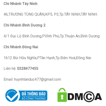
Chi Nhánh Tây Ninh
46,TRƯƠNG TÙNG QUÂN,KP5, P.3,Tp.TÂY NINH,TÂY NINH.
Chi Nhánh Bình Dương 2
4/1 Đại Lộ Bình Dương,P.Vĩnh Phú,Tp.Thuận An,Bình Dương
Chi Nhánh Đồng Nai
1612 Bùi Hữu Nghĩa,P.Tân Hạnh,Tp.Biên Hoà,Đồng Nai
Liên hệ:
0328477455
Email: huynhtanduc477@gmail.com