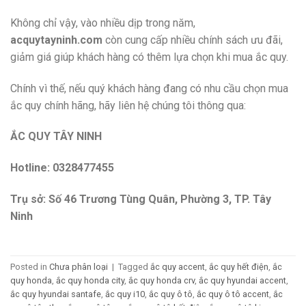
Không chỉ vậy, vào nhiều dịp trong năm,
acquytayninh.com
còn cung cấp nhiều chính sách ưu đãi,
giảm giá giúp khách hàng có thêm lựa chọn khi mua ắc quy.
Chính vì thế, nếu quý khách hàng đang có nhu cầu chọn mua
ắc quy chính hãng, hãy liên hệ chúng tôi thông qua:
ẮC QUY TÂY NINH
Hotline: 0328477455
Trụ sở: Số 46 Trương Tùng Quân, Phường 3, TP. Tây
Ninh
Posted in
Chưa phân loại
|
Tagged
ắc quy accent
,
ắc quy hết điện
,
ắc
quy honda
,
ắc quy honda city
,
ắc quy honda crv
,
ắc quy hyundai accent
,
ắc quy hyundai santafe
,
ắc quy i10
,
ắc quy ô tô
,
ắc quy ô tô accent
,
ắc