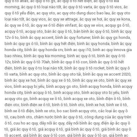
quy ô tô atlas
,
ắc quy ô tô gs
,
ắc quy ô tô hết điện
,
ắc quy ô tô kia
morning
,
ắc quy ô tô loại nào tốt
,
ắc quy ô tô varta
,
ắc quy ô tô vios
,
ắc
quy ô tô yếu điện
,
ac quy oto
,
ac quy oto dung duoc bao lau
,
ắc quy oto
loại nào tốt
,
ắc quy vios
,
ắc quy xe attrage
,
ắc quy xe hơi
,
ắc quy xe kona
,
ắc quy xe ô tô
,
ắc quy xe ô tô điện vinfast
,
ắc quy xe vios
,
acquy gs ô tô
,
acquy ô tô
,
acquy oto
,
bán ắc quy ô tô
,
bán bình ắc quy ô tô
,
bình ắc quy
12v ô to
,
bình ắc quy accent
,
bình ắc quy fortuner
,
bình ắc quy gs honda
,
bình ắc quy gs ô tô
,
bình ắc quy hết điện
,
bình ắc quy honda
,
bình ắc quy
honda city
,
bình ắc quy honda crv
,
binh ac quy i10
,
binh ac quy innova gia
bao nhieu
,
bình ắc quy kia morning
,
bình ac quy ô tô
,
bình ắc quy ô tô
12v
,
bình ắc quy ô tô 70ah
,
bình ắc quy ô tô con
,
bình ắc quy ô tô hết
điện
,
bình ắc quy ô to loại nào tốt
,
bình ắc quy ô tô rocket
,
bình ắc quy ô
tô varta
,
bình ac quy oto
,
bình ắc quy oto tải
,
bình ắc quy xe accent 2020
,
bình ắc quy xe hơi
,
bình ắc quy xe ô tô
,
bình ắc quy xe oto
,
bình ắc quy xe
vios
,
bình acquy bị yếu
,
bình acquy gs oto
,
bình acquy honda
,
bình acquy
honda city
,
bình acquy ô tô
,
binh acquy oto
,
bình acquy oto bị yếu
,
bình
acquy oto gs
,
binh acquy xe ô tô
,
binh acquy xe oto
,
bình điện ô tô
,
bình
điện oto
,
bình điện xe ô tô
,
bình ô tô
,
bình oto
,
bình xe hơi
,
bình xe ô tô
,
bình xe ô tô điện
,
binh xe oto
,
bo sac binh acquy oto
,
các loại ắc quy ô
tô
,
cau binh oto
,
châm nước bình ắc quy ô tô
,
công dụng của ắc quy trên
ô tô
,
cuu ho ac quy
,
dây nối ắc quy
,
dây nối bình ắc quy
,
điện áp ắc quy ô
tô
,
giá ắc quy ô tô
,
giá acquy ô tô
,
giá bình ắc quy ô tô
,
giá bình ắc quy ô
tô accent
,
giá bình ắc quy ô tô con
,
giá bình ắc quy ô tô gs
,
giá binh ac