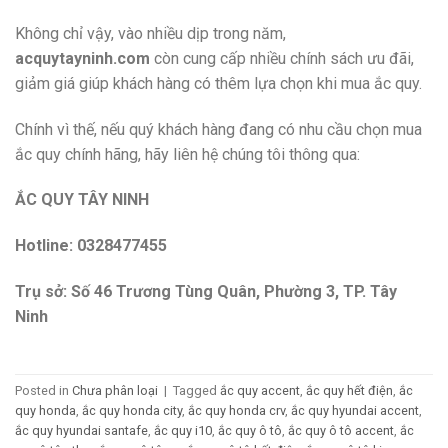
Không chỉ vậy, vào nhiều dịp trong năm,
acquytayninh.com
còn cung cấp nhiều chính sách ưu đãi,
giảm giá giúp khách hàng có thêm lựa chọn khi mua ắc quy.
Chính vì thế, nếu quý khách hàng đang có nhu cầu chọn mua
ắc quy chính hãng, hãy liên hệ chúng tôi thông qua:
ẮC QUY TÂY NINH
Hotline: 0328477455
Trụ sở: Số 46 Trương Tùng Quân, Phường 3, TP. Tây
Ninh
Posted in
Chưa phân loại
|
Tagged
ắc quy accent
,
ắc quy hết điện
,
ắc
quy honda
,
ắc quy honda city
,
ắc quy honda crv
,
ắc quy hyundai accent
,
ắc quy hyundai santafe
,
ắc quy i10
,
ắc quy ô tô
,
ắc quy ô tô accent
,
ắc