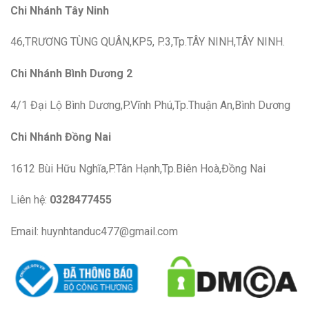
Chi Nhánh Tây Ninh
46,TRƯƠNG TÙNG QUÂN,KP5, P.3,Tp.TÂY NINH,TÂY NINH.
Chi Nhánh Bình Dương 2
4/1 Đại Lộ Bình Dương,P.Vĩnh Phú,Tp.Thuận An,Bình Dương
Chi Nhánh Đồng Nai
1612 Bùi Hữu Nghĩa,P.Tân Hạnh,Tp.Biên Hoà,Đồng Nai
Liên hệ:
0328477455
Email: huynhtanduc477@gmail.com