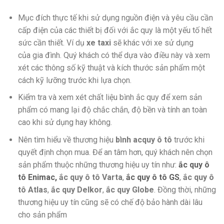
Mục đích thực tế khi sử dụng nguồn điện và yêu cầu cần
cấp điện của các thiết bị đối với ắc quy là một yếu tố hết
sức cần thiết. Ví dụ
xe taxi
sẽ khác với xe sử dụng
của gia đình. Quý khách có thể dựa vào điều này và xem
xét các thông số kỹ thuật và kích thước sản phẩm một
cách kỹ lưỡng trước khi lựa chọn.
Kiểm tra và xem xét chất liệu bình ắc quy để xem sản
phẩm có mang lại độ chắc chắn, độ bền và tính an toàn
cao khi sử dụng hay không.
Nên tìm hiểu về thương hiệu
bình acquy ô tô
trước khi
quyết định chọn mua. Để an tâm hơn, quý khách nên chọn
sản phẩm thuộc những thương hiệu uy tín như:
ắc quy ô
tô Enimac,
ắc quy ô tô Varta
,
ắc quy ô tô GS
,
ắc quy ô
tô Atlas
,
ắc quy Delkor
,
ắc quy Globe
. Đồng thời, những
thương hiệu uy tín cũng sẽ có chế độ bảo hành dài lâu
cho sản phẩm