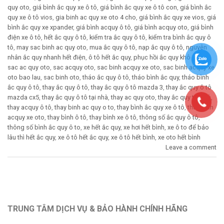
quy oto
,
giá bình ắc quy xe ô tô
,
giá bình ắc quy xe ô tô con
,
giá bình ắc
quy xe ô tô vios
,
gia binh ac quy xe oto 4 cho
,
giá bình ắc quy xe vios
,
giá
bình ắc quy xe xpander
,
giá bình acquy ô tô
,
giá bình acquy oto
,
giá bình
điện xe ô tô
,
hết ắc quy ô tô
,
kiểm tra ắc quy ô tô
,
kiểm tra bình ắc quy ô
tô
,
may sac binh ac quy oto
,
mua ắc quy ô tô
,
nạp ắc quy ô tô
,
nguyên
nhân ắc quy nhanh hết điện
,
ô tô hết ắc quy
,
phục hồi ắc quy khô ô tô
,
sac ac quy oto
,
sac acquy oto
,
sac binh acquy xe oto
,
sac binh acquy xe
oto bao lau
,
sac binh oto
,
tháo ắc quy ô tô
,
tháo bình ắc quy
,
tháo bình
ắc quy ô tô
,
thay ắc quy ô tô
,
thay ắc quy ô tô mazda 3
,
thay ắc quy ô tô
mazda cx5
,
thay ắc quy ô tô tại nhà
,
thay ac quy oto
,
thay ắc quy tại nhà
,
thay acquy ô tô
,
thay binh ac quy o to
,
thay bình ắc quy xe ô tô
,
thay binh
acquy xe oto
,
thay bình ô tô
,
thay bình xe ô tô
,
thông số ắc quy ô tô
,
thông số bình ắc quy ô to
,
xe hết ắc quy
,
xe hơi hết bình
,
xe ô to để bảo
lâu thì hết ắc quy
,
xe ô tô hết ắc quy
,
xe ô tô hết bình
,
xe oto hết bình
Leave a comment
TRUNG TÂM DỊCH VỤ & BẢO HÀNH CHÍNH HÃNG