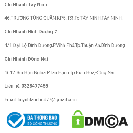
Chi Nhánh Tây Ninh
46,TRƯƠNG TÙNG QUÂN,KP5, P.3,Tp.TÂY NINH,TÂY NINH.
Chi Nhánh Bình Dương 2
4/1 Đại Lộ Bình Dương,P.Vĩnh Phú,Tp.Thuận An,Bình Dương
Chi Nhánh Đồng Nai
1612 Bùi Hữu Nghĩa,P.Tân Hạnh,Tp.Biên Hoà,Đồng Nai
Liên hệ:
0328477455
Email: huynhtanduc477@gmail.com