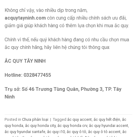
Không chỉ vậy, vào nhiều dịp trong năm,
acquytayninh.com
còn cung cấp nhiều chính sách ưu đãi,
giảm giá giúp khách hàng có thêm lựa chọn khi mua ắc quy.
Chính vì thế, nếu quý khách hàng đang có nhu cầu chọn mua
ắc quy chính hãng, hãy liên hệ chúng tôi thông qua:
ẮC QUY TÂY NINH
Hotline: 0328477455
Trụ sở: Số 46 Trương Tùng Quân, Phường 3, TP. Tây
Ninh
Posted in
Chưa phân loại
|
Tagged
ắc quy accent
,
ắc quy hết điện
,
ắc
quy honda
,
ắc quy honda city
,
ắc quy honda crv
,
ắc quy hyundai accent
,
ắc quy hyundai santafe
,
ắc quy i10
,
ắc quy ô tô
,
ắc quy ô tô accent
,
ắc