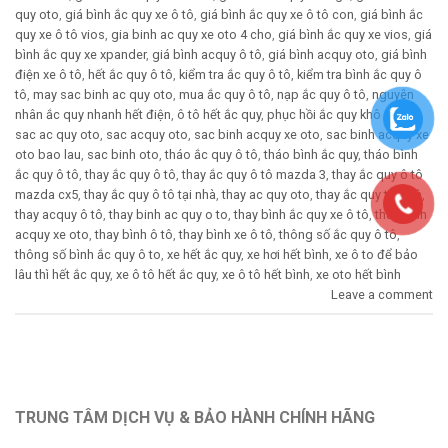
quy oto
,
giá bình ắc quy xe ô tô
,
giá bình ắc quy xe ô tô con
,
giá bình ắc
quy xe ô tô vios
,
gia binh ac quy xe oto 4 cho
,
giá bình ắc quy xe vios
,
giá
bình ắc quy xe xpander
,
giá bình acquy ô tô
,
giá bình acquy oto
,
giá bình
điện xe ô tô
,
hết ắc quy ô tô
,
kiểm tra ắc quy ô tô
,
kiểm tra bình ắc quy ô
tô
,
may sac binh ac quy oto
,
mua ắc quy ô tô
,
nạp ắc quy ô tô
,
nguyên
nhân ắc quy nhanh hết điện
,
ô tô hết ắc quy
,
phục hồi ắc quy khô ô tô
,
sac ac quy oto
,
sac acquy oto
,
sac binh acquy xe oto
,
sac binh acquy xe
oto bao lau
,
sac binh oto
,
tháo ắc quy ô tô
,
tháo bình ắc quy
,
tháo bình
ắc quy ô tô
,
thay ắc quy ô tô
,
thay ắc quy ô tô mazda 3
,
thay ắc quy ô tô
mazda cx5
,
thay ắc quy ô tô tại nhà
,
thay ac quy oto
,
thay ắc quy tại nhà
,
thay acquy ô tô
,
thay binh ac quy o to
,
thay bình ắc quy xe ô tô
,
thay binh
acquy xe oto
,
thay bình ô tô
,
thay bình xe ô tô
,
thông số ắc quy ô tô
,
thông số bình ắc quy ô to
,
xe hết ắc quy
,
xe hơi hết bình
,
xe ô to để bảo
lâu thì hết ắc quy
,
xe ô tô hết ắc quy
,
xe ô tô hết bình
,
xe oto hết bình
Leave a comment
TRUNG TÂM DỊCH VỤ & BẢO HÀNH CHÍNH HÃNG