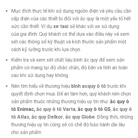
Mục đích thực tế khi sử dụng nguồn điện và yêu cầu cần
cấp điện của các thiết bị đối với ắc quy là một yếu tố hết
sức cần thiết. Ví dụ
xe taxi
sẽ khác với xe sử dụng
của gia đình. Quý khách có thể dựa vào điều này và xem
xét các thông số kỹ thuật và kích thước sản phẩm một
cách kỹ lưỡng trước khi lựa chọn.
Kiểm tra và xem xét chất liệu bình ắc quy để xem sản
phẩm có mang lại độ chắc chắn, độ bền và tính an toàn
cao khi sử dụng hay không.
Nên tìm hiểu về thương hiệu
bình acquy ô tô
trước khi
quyết định chọn mua. Để an tâm hơn, quý khách nên chọn
sản phẩm thuộc những thương hiệu uy tín như:
ắc quy ô
tô Enimac,
ắc quy ô tô Varta
,
ắc quy ô tô GS
,
ắc quy ô
tô Atlas
,
ắc quy Delkor
,
ắc quy Globe
. Đồng thời, những
thương hiệu uy tín cũng sẽ có chế độ bảo hành dài lâu
cho sản phẩm