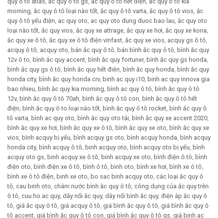
quy ô tô atlas
,
ắc quy ô tô gs
,
ắc quy ô tô hết điện
,
ắc quy ô tô kia
morning
,
ắc quy ô tô loại nào tốt
,
ắc quy ô tô varta
,
ắc quy ô tô vios
,
ắc
quy ô tô yếu điện
,
ac quy oto
,
ac quy oto dung duoc bao lau
,
ắc quy oto
loại nào tốt
,
ắc quy vios
,
ắc quy xe attrage
,
ắc quy xe hơi
,
ắc quy xe kona
,
ắc quy xe ô tô
,
ắc quy xe ô tô điện vinfast
,
ắc quy xe vios
,
acquy gs ô tô
,
acquy ô tô
,
acquy oto
,
bán ắc quy ô tô
,
bán bình ắc quy ô tô
,
bình ắc quy
12v ô to
,
bình ắc quy accent
,
bình ắc quy fortuner
,
bình ắc quy gs honda
,
bình ắc quy gs ô tô
,
bình ắc quy hết điện
,
bình ắc quy honda
,
bình ắc quy
honda city
,
bình ắc quy honda crv
,
binh ac quy i10
,
binh ac quy innova gia
bao nhieu
,
bình ắc quy kia morning
,
bình ac quy ô tô
,
bình ắc quy ô tô
12v
,
bình ắc quy ô tô 70ah
,
bình ắc quy ô tô con
,
bình ắc quy ô tô hết
điện
,
bình ắc quy ô to loại nào tốt
,
bình ắc quy ô tô rocket
,
bình ắc quy ô
tô varta
,
bình ac quy oto
,
bình ắc quy oto tải
,
bình ắc quy xe accent 2020
,
bình ắc quy xe hơi
,
bình ắc quy xe ô tô
,
bình ắc quy xe oto
,
bình ắc quy xe
vios
,
bình acquy bị yếu
,
bình acquy gs oto
,
bình acquy honda
,
bình acquy
honda city
,
bình acquy ô tô
,
binh acquy oto
,
bình acquy oto bị yếu
,
bình
acquy oto gs
,
binh acquy xe ô tô
,
binh acquy xe oto
,
bình điện ô tô
,
bình
điện oto
,
bình điện xe ô tô
,
bình ô tô
,
bình oto
,
bình xe hơi
,
bình xe ô tô
,
bình xe ô tô điện
,
binh xe oto
,
bo sac binh acquy oto
,
các loại ắc quy ô
tô
,
cau binh oto
,
châm nước bình ắc quy ô tô
,
công dụng của ắc quy trên
ô tô
,
cuu ho ac quy
,
dây nối ắc quy
,
dây nối bình ắc quy
,
điện áp ắc quy ô
tô
,
giá ắc quy ô tô
,
giá acquy ô tô
,
giá bình ắc quy ô tô
,
giá bình ắc quy ô
tô accent
,
giá bình ắc quy ô tô con
,
giá bình ắc quy ô tô gs
,
giá binh ac