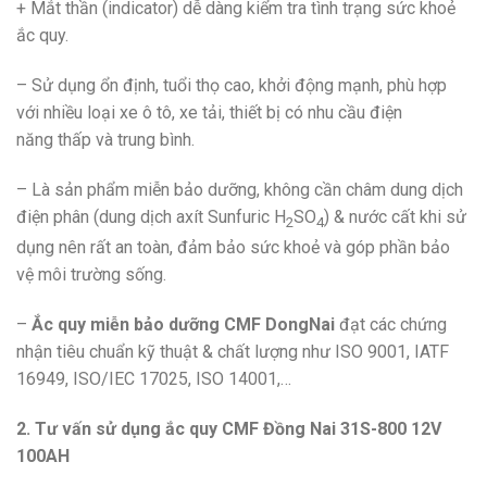
+ Mắt thần (indicator) dễ dàng kiểm tra tình trạng sức khoẻ
ắc quy.
– Sử dụng ổn định, tuổi thọ cao, khởi động mạnh, phù hợp
với nhiều loại xe ô tô, xe tải, thiết bị có nhu cầu điện
năng thấp và trung bình.
– Là sản phẩm miễn bảo dưỡng, không cần châm dung dịch
điện phân (dung dịch axít Sunfuric H
SO
) & nước cất khi sử
2
4
dụng nên rất an toàn, đảm bảo sức khoẻ và góp phần bảo
vệ môi trường sống.
–
Ắc quy miễn bảo dưỡng CMF DongNai
đạt các chứng
nhận tiêu chuẩn kỹ thuật & chất lượng như ISO 9001, IATF
16949, ISO/IEC 17025, ISO 14001,…
2. Tư vấn sử dụng ắc quy CMF Đồng Nai 31S-800 12V
100AH