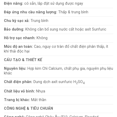
Điện năng:
có sẵn, lắp đặt sử dụng được ngay
Đáp ứng nhu cầu năng lượng:
Thấp & trung bình
Chu kỳ sạc xả:
Trung bình
Bảo dưỡng:
Không cần bổ sung nước cất hoặc axít Sunfuric
Hỗ trợ sạc nhanh:
Không
Mức độ an toàn:
Cao, nguy cơ tràn đổ chất điện phân thấp, ít
khí thải độc hại
CẤU TẠO & THIẾT KẾ
Nguyên liệu:
Hợp kim Chì Calcium, chất phụ gia, nguyên phụ liệu
khác
Chất điện phân:
Dung dịch axít sunfuric H
SO
2
4
Chất liệu vỏ bình:
Nhựa
Trang bị khác:
Mắt thần
CÔNG NGHỆ & TIÊU CHUẨN