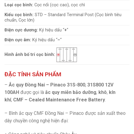
Loại cọc bình:
Cọc nổi (cọc cao), cọc chì
Kiểu cọc bình:
STD – Standard Terminal Post (Cọc bình tiêu
chuẩn, Cọc lớn)
Điện cực dương:
Ký hiệu dấu “
+
“
Điện cực âm:
Ký hiệu dấu “
–
“
Hình ảnh bố trí cọc bình:
ĐẶC TÍNH SẢN PHẨM
–
Ắc quy Đồng Nai – Pinaco 31S-800
,
31S800 12V
100AH
được gọi là
ắc quy miễn bảo dưỡng
,
khô
,
kín
khí
,
CMF –
Cealed Maintenance Free Battery
.
– Bình ắc quy CMF Đồng Nai – Pinaco được sản xuất theo
dây chuyền công nghệ hiện đại: