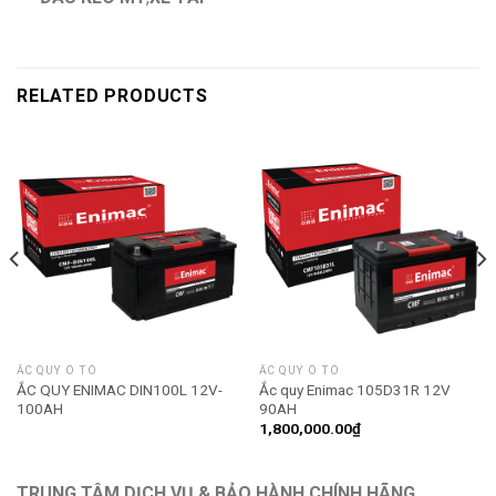
RELATED PRODUCTS
ẮC QUY Ô TÔ
ẮC QUY Ô TÔ
ẮC QUY ENIMAC DIN100L 12V-
Ắc quy Enimac 105D31R 12V
100AH
90AH
1,800,000.00
₫
TRUNG TÂM DỊCH VỤ & BẢO HÀNH CHÍNH HÃNG