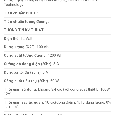
Công nghệ:
Công nghệ Châu Âu (EU), Calcium, Flooded
Technology
Tiêu chuẩn:
BCI 31S
Tiêu chuẩn tương đương:
THÔNG TIN KỸ THUẬT
Điện thế:
12 Volt
Dung lượng (C20):
100 Ah
Công suất tương đương:
1200 Wh
Cường độ dòng điện (20hr):
5 A
Dòng xả tối đa (20hr):
5 A
Công suất tiêu thụ (20hr):
60 W
Thời gian sử dụng:
khoảng 8.4 giờ (với công suất thiết bị 100W,
12V).
Thời gian sạc ắc quy:
≤ 10 giờ(dòng điện ≤ 1/10 dung lượng, 0%
→ 100%)