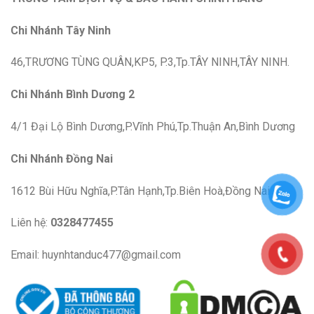
Chi Nhánh Tây Ninh
46,TRƯƠNG TÙNG QUÂN,KP5, P.3,Tp.TÂY NINH,TÂY NINH.
Chi Nhánh Bình Dương 2
4/1 Đại Lộ Bình Dương,P.Vĩnh Phú,Tp.Thuận An,Bình Dương
Chi Nhánh Đồng Nai
1612 Bùi Hữu Nghĩa,P.Tân Hạnh,Tp.Biên Hoà,Đồng Nai
Liên hệ:
0328477455
Email: huynhtanduc477@gmail.com