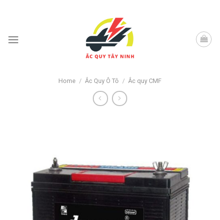
Skip
to
content
Home
/
Ắc Quy Ô Tô
/
Ắc quy CMF