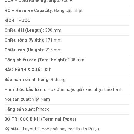
CCA – Cold Ranking Amps:
800 A
RC – Reserve Capacity:
Đang cập nhật
KÍCH THƯỚC
Chiều dài (Length):
330 mm
Chiều rộng (Width):
171 mm
Chiều cao (Height):
215 mm
Tổng chiều cao (Total height):
238 mm
BẢO HÀNH & XUẤT XỨ
Bảo hành chính hãng:
9 tháng
Hình thức bảo hành:
Hoá đơn hoặc giấy xác nhận bảo hành
Nơi sản xuất:
Việt Nam
Hãng sản xuất:
Pinaco
BỐ TRÍ CỌC BÌNH (Terminal Types)
Ký hiệu:
Layout 9, cọc phải hay cọc thuận R(+,-)