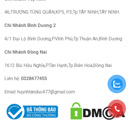
46,TRƯƠNG TÙNG QUÂN,KP5, P.3,Tp.TÂY NINH,TÂY NINH.
Chi Nhánh Bình Dương 2
4/1 Đại Lộ Bình Dương,P.Vĩnh Phú,Tp.Thuận An,Bình Dương
Chi Nhánh Đồng Nai
1612 Bùi Hữu Nghĩa,P.Tân Hạnh,Tp.Biên Hoà,Đồng Nai
Liên hệ:
0328477455
Email: huynhtanduc477@gmail.com