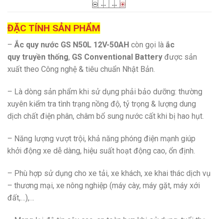
Đ
ẶC TÍNH SẢN PHẨM
–
Ắc quy nước GS N50L 12V-50AH
còn gọi là
ắc
quy truyền thống
,
GS Conventional Battery
được sản
xuất theo Công nghệ & tiêu chuẩn Nhật Bản.
– Là dòng sản phẩm khi sử dụng phải bảo dưỡng: thường
xuyên kiểm tra tình trạng nồng độ, tỷ trọng & lượng dung
dịch chất điện phân, châm bổ sung nước cất khi bị hao hụt.
– Năng lượng vượt trội, khả năng phóng điện mạnh giúp
khởi động xe dễ dàng, hiệu suất hoạt động cao, ổn định.
– Phù hợp sử dụng cho xe tải, xe khách, xe khai thác dịch vụ
– thương mại, xe nông nghiệp (máy cày, máy gặt, máy xới
đất,…),…