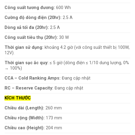
Công suất tương đương:
600 Wh
Cường độ dòng điện (20hr):
2.5 A
Dòng xả tối đa (20hr):
2.5 A
Công suất tiêu thụ (20hr):
30 W
Thời gian sử dụng:
khoảng 4.2 giờ (với công suất thiết bị 100W,
12V).
Thời gian sạc ắc quy:
≤ 5 giờ (dòng điện ≤ 1/10 dung lượng, 0%
→ 100%)
CCA – Cold Ranking Amps:
Đang cập nhật
RC – Reserve Capacity:
Đang cập nhật
KÍCH THƯỚC
Chiều dài (Length):
260 mm
Chiều rộng (Width):
173 mm
Chiều cao (Height):
204 mm