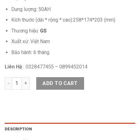
Dung lượng: 50AH
Kích thước (dài * rộng * cao):258*174*203 (mm)
Thương hiệu:
GS
Xuất xứ: Việt Nam
Bảo hành: 6 tháng
Liên Hệ
: 0328477455 – 0899452014
Ắc quy GS N50/L 12V-50AH quantity
ADD TO CART
DESCRIPTION