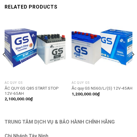
RELATED PRODUCTS
ẮC QUY GS
ẮC QUY GS
ẮC QUY GS Q85 START STOP
Ắc quy GS NS60/L/(S) 12V-45AH
12V-65AH
1,200,000.00
₫
2,100,000.00
₫
TRUNG TÂM DỊCH VỤ & BẢO HÀNH CHÍNH HÃNG
Chi Nhánh Tây Ninh