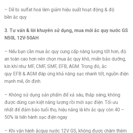
– Dễ bị sulfat hoá làm giảm hiệu suất hoạt động & độ
bền ắc quy.
3. Tư vấn & lời khuyên sử dụng, mua mới ắc quy nước GS
N50L 12V-50AH
– Nếu bạn cần mua ắc quy cung cấp năng lượng tốt hơn, độ
an toàn cao hơn nên chọn mua ắc quy khô, miễn bảo dưỡng,
kín khí như MF, CMF, SMF, EFB, AGM. Trong đó, ắc
quy EFB & AGM đáp ứng khả năng sạc nhanh tốt, nguồn điện
mạnh mẽ, ổn định.
– Không sử dụng sản phẩm để xả sâu, thắp sáng, không
được dùng cạn kiệt năng lượng rồi mới sạc điện. Tối ưu
nhất để đảm bảo tuổi thọ, hiệu năng là khi ắc quy còn 40 –
50% là tiến hành sạc điện ngay.
– Khi vận hành ắcquy nước 12V GS, không được châm thêm