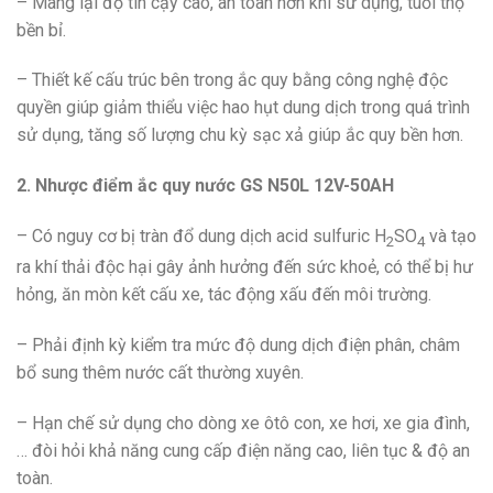
– Mang lại độ tin cậy cao, an toàn hơn khi sử dụng, tuổi thọ
bền bỉ.
– Thiết kế cấu trúc bên trong ắc quy bằng công nghệ độc
quyền giúp giảm thiểu việc hao hụt dung dịch trong quá trình
sử dụng, tăng số lượng chu kỳ sạc xả giúp ắc quy bền hơn.
2. Nhược điểm ắc quy nước GS N50L 12V-50AH
– Có nguy cơ bị tràn đổ dung dịch acid sulfuric H
SO
và tạo
2
4
ra khí thải độc hại gây ảnh hưởng đến sức khoẻ, có thể bị hư
hỏng, ăn mòn kết cấu xe, tác động xấu đến môi trường.
– Phải định kỳ kiểm tra mức độ dung dịch điện phân, châm
bổ sung thêm nước cất thường xuyên.
– Hạn chế sử dụng cho dòng xe ôtô con, xe hơi, xe gia đình,
… đòi hỏi khả năng cung cấp điện năng cao, liên tục & độ an
toàn.