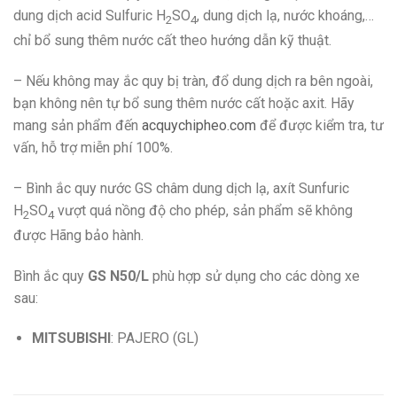
dung dịch acid Sulfuric H
SO
, dung dịch lạ, nước khoáng,…
2
4
chỉ bổ sung thêm nước cất theo hướng dẫn kỹ thuật.
– Nếu không may ắc quy bị tràn, đổ dung dịch ra bên ngoài,
bạn không nên tự bổ sung thêm nước cất hoặc axit. Hãy
mang sản phẩm đến
acquychipheo.co
m
để được kiểm tra, tư
vấn, hỗ trợ miễn phí 100%.
– Bình ắc quy nước GS châm dung dịch lạ, axít Sunfuric
H
SO
vượt quá nồng độ cho phép, sản phẩm sẽ không
2
4
được Hãng bảo hành.
Bình ắc quy
GS N50/L
phù hợp sử dụng cho các dòng xe
sau:
MITSUBISHI
: PAJERO (GL)