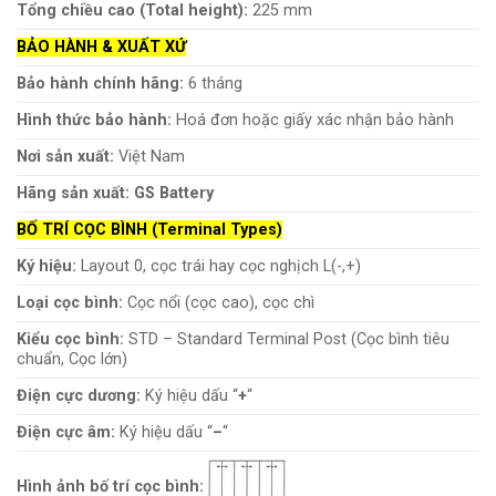
Tổng chiều cao (Total height):
225 mm
BẢO HÀNH & XUẤT XỨ
Bảo hành chính hãng:
6 tháng
Hình thức bảo hành:
Hoá đơn hoặc giấy xác nhận bảo hành
Nơi sản xuất:
Việt Nam
Hãng sản xuất:
GS Battery
BỐ TRÍ CỌC BÌNH (Terminal Types)
Ký hiệu:
Layout 0, cọc trái hay cọc nghịch L(-,+)
Loại cọc bình:
Cọc nổi (cọc cao), cọc chì
Kiểu cọc bình:
STD – Standard Terminal Post (Cọc bình tiêu
chuẩn, Cọc lớn)
Điện cực dương:
Ký hiệu dấu “
+
“
Điện cực âm:
Ký hiệu dấu “
–
“
Hình ảnh bố trí cọc bình: