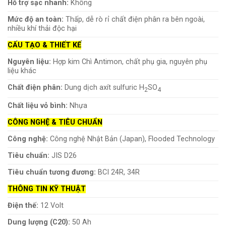
Hỗ trợ sạc nhanh:
Không
Mức độ an toàn:
Thấp, dễ rò rỉ chất điện phân ra bên ngoài,
nhiều khí thải độc hại
CẤU TẠO & THIẾT KẾ
Nguyên liệu:
Hợp kim Chì Antimon, chất phụ gia, nguyên phụ
liệu khác
Chất điện phân:
Dung dịch axít sulfuric H
SO
2
4
Chất liệu vỏ bình:
Nhựa
CÔNG NGHỆ & TIÊU CHUẨN
Công nghệ:
Công nghệ Nhật Bản (Japan), Flooded Technology
Tiêu chuẩn:
JIS D26
Tiêu chuẩn tương đương:
BCI 24R, 34R
THÔNG TIN KỸ THUẬT
Điện thế:
12 Volt
Dung lượng (C20):
50 Ah