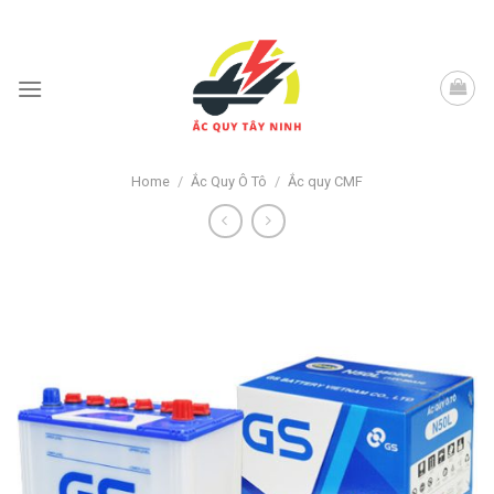
Skip
to
content
Home
/
Ắc Quy Ô Tô
/
Ắc quy CMF