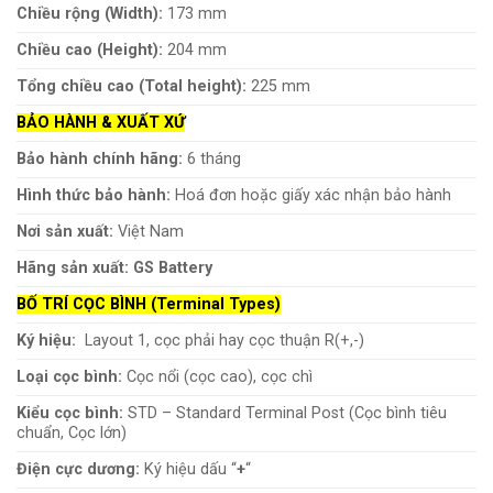
Chiều rộng (Width):
173 mm
Chiều cao (Height):
204 mm
Tổng chiều cao (Total height):
225 mm
BẢO HÀNH & XUẤT XỨ
Bảo hành chính hãng:
6 tháng
Hình thức bảo hành:
Hoá đơn hoặc giấy xác nhận bảo hành
Nơi sản xuất:
Việt Nam
Hãng sản xuất:
GS Battery
BỐ TRÍ CỌC BÌNH (Terminal Types)
Ký hiệu:
Layout 1, cọc phải hay cọc thuận R(+,-)
Loại cọc bình:
Cọc nổi (cọc cao), cọc chì
Kiểu cọc bình:
STD – Standard Terminal Post (Cọc bình tiêu
chuẩn, Cọc lớn)
Điện cực dương:
Ký hiệu dấu “
+
“