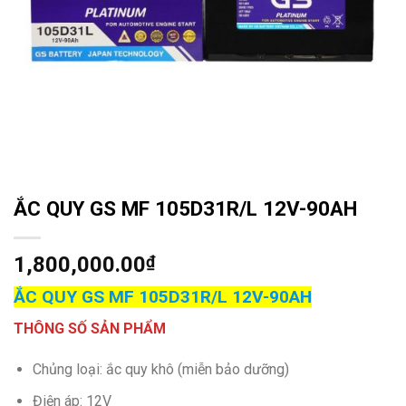
ẮC QUY GS MF 105D31R/L 12V-90AH
1,800,000.00
₫
ẮC QUY GS MF 105D31R/L
12V-90AH
THÔNG SỐ SẢN PHẨM
Chủng loại: ắc quy khô (miễn bảo dưỡng)
Điện áp: 12V