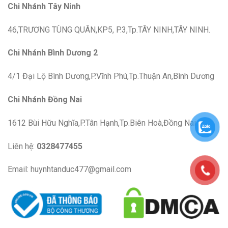
Chi Nhánh Tây Ninh
46,TRƯƠNG TÙNG QUÂN,KP5, P.3,Tp.TÂY NINH,TÂY NINH.
Chi Nhánh Bình Dương 2
4/1 Đại Lộ Bình Dương,P.Vĩnh Phú,Tp.Thuận An,Bình Dương
Chi Nhánh Đồng Nai
1612 Bùi Hữu Nghĩa,P.Tân Hạnh,Tp.Biên Hoà,Đồng Nai
Liên hệ:
0328477455
Email: huynhtanduc477@gmail.com