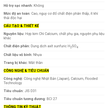
Hỗ trợ sạc nhanh:
Không
Mức độ an toàn:
Cao, nguy cơ đổ chất điện phân thấp, ít khí
thải độc hại
CẤU TẠO & THIẾT KẾ
Nguyên liệu:
Hợp kim Chì Calcium, chất phụ gia, nguyên phụ liệu
khác
Chất điện phân:
Dung dịch axít sunfuric H
SO
2
4
Chất liệu vỏ bình:
Nhựa
Trang bị khác:
Mắt thần
CÔNG NGHỆ & TIÊU CHUẨN
Công nghệ:
Công nghệ Nhật Bản (Japan), Calcium, Flooded
Technology
Tiêu chuẩn:
JIS D31
Tiêu chuẩn tương đương:
BCI 27
THÔNG TIN KỸ THUẬT