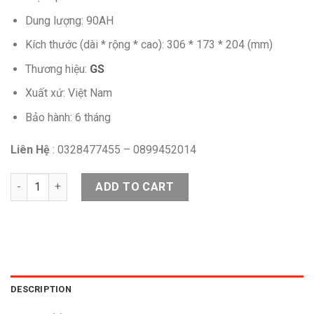
Dung lượng: 90AH
Kích thước (dài * rộng * cao): 306 * 173 * 204 (mm)
Thương hiệu:
GS
Xuất xứ: Việt Nam
Bảo hành: 6 tháng
Liên Hệ
: 0328477455 – 0899452014
ẮC QUY GS MF 105D31R/L 12V-90AH quantity
ADD TO CART
DESCRIPTION