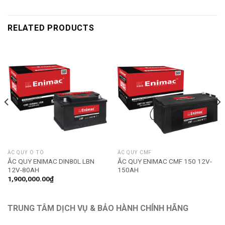
RELATED PRODUCTS
ẮC QUY Ô TÔ
ẮC QUY CMF
ẮC QUY ENIMAC DIN80L LBN
ẮC QUY ENIMAC CMF 150 12V-
12V-80AH
150AH
1,900,000.00
₫
TRUNG TÂM DỊCH VỤ & BẢO HÀNH CHÍNH HÃNG