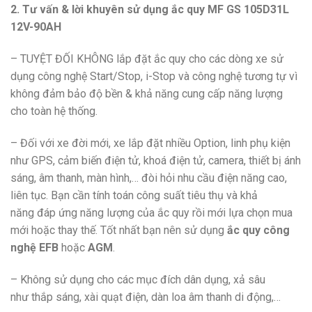
2. Tư vấn & lời khuyên sử dụng ắc quy MF GS 105D31L
12V-90AH
– TUYỆT ĐỐI KHÔNG lắp đặt ắc quy cho các dòng xe sử
dụng công nghệ Start/Stop, i-Stop và công nghệ tương tự vì
không đảm bảo độ bền & khả năng cung cấp năng lượng
cho toàn hệ thống.
– Đối với xe đời mới, xe lắp đặt nhiều Option, linh phụ kiện
như GPS, cảm biến điện tử, khoá điện tử, camera, thiết bị ánh
sáng, âm thanh, màn hình,… đòi hỏi nhu cầu điện năng cao,
liên tục. Bạn cần tính toán công suất tiêu thụ và khả
năng đáp ứng năng lượng của ắc quy rồi mới lựa chọn mua
mới hoặc thay thế. Tốt nhất bạn nên sử dụng
ắc quy công
nghệ EFB
hoặc
AGM
.
– Không sử dụng cho các mục đích dân dụng, xả sâu
như thắp sáng, xài quạt điện, dàn loa âm thanh di động,…