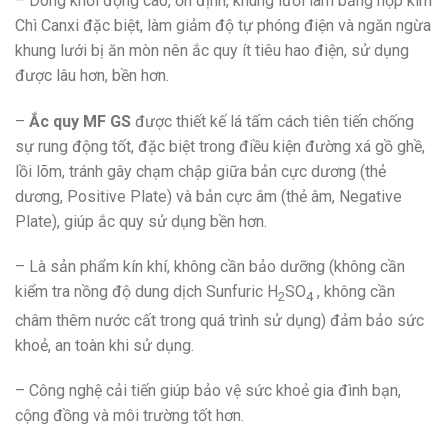
– Dòng khởi động cao, ổn định, khung lưới làm bằng hợp kim
Chì Canxi đặc biệt, làm giảm độ tự phóng điện và ngăn ngừa
khung lưới bị ăn mòn nên ắc quy ít tiêu hao điện, sử dụng
được lâu hơn, bền hơn.
–
Ắc quy MF GS
được thiết kế lá tấm cách tiên tiến chống
sự rung động tốt, đặc biệt trong điều kiện đường xá gồ ghề,
lồi lõm, tránh gây chạm chập giữa bản cực dương (thẻ
dương, Positive Plate) và bản cực âm (thẻ âm, Negative
Plate), giúp ắc quy sử dụng bền hơn.
– Là sản phẩm kín khí, không cần bảo dưỡng (không cần
kiểm tra nồng độ dung dịch Sunfuric H
SO
, không cần
2
4
châm thêm nước cất trong quá trình sử dụng) đảm bảo sức
khoẻ, an toàn khi sử dụng.
– Công nghệ cải tiến giúp bảo vệ sức khoẻ gia đình bạn,
cộng đồng và môi trường tốt hơn.