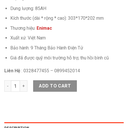
Dung lượng: 85AH
Kích thước (dài * rộng * cao): 303*170*202 mm
Thương hiệu:
Enimac
Xuất xứ: Việt Nam
Bảo hành: 9 Tháng Bảo Hành Điện Tử
Giá đã được quỹ môi trường hỗ trợ, thu hồi bình cũ
Liên Hệ
: 0328477455 – 0899452014
ẮC QUY ENIMAC N85 12V-85AH quantity
ADD TO CART
DESCRIPTION