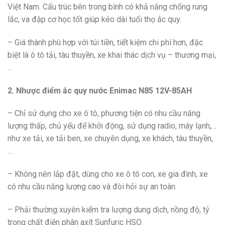
Việt Nam. Cấu trúc bên trong bình có khả năng chống rung
lắc, va đập cơ học tốt giúp kéo dài tuổi thọ ắc quy.
– Giá thành phù hợp với túi tiền, tiết kiệm chi phí hơn, đặc
biệt là ô tô tải, tàu thuyền, xe khai thác dịch vụ – thương mại,
…
2. Nhược điểm ắc quy nước Enimac N85 12V-85AH
– Chỉ sử dụng cho xe ô tô, phương tiện có nhu cầu năng
lượng thấp, chủ yếu để khởi động, sử dụng radio, máy lạnh,…
như xe tải, xe tải ben, xe chuyên dụng, xe khách, tàu thuyền,
…
– Không nên lắp đặt, dùng cho xe ô tô con, xe gia đình, xe
có nhu cầu năng lượng cao và đòi hỏi sự an toàn.
– Phải thường xuyên kiểm tra lượng dung dịch, nồng độ, tỷ
trọng chất điện phân axít Sunfuric HSO.