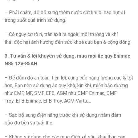
– Phải châm, đổ bổ sung thêm nước cất khi bị hao hụt đi
trong suốt quá trình sử dụng.
– Có nguy cơ rò rỉ, tràn axít ra ngoài môi trường và khí
thải độc hại ảnh hưởng đến sức khoẻ của bạn & cộng đồng.
3. Tư vấn & lời khuyên sử dụng, mua mới ắc quy Enimac
N85 12V-85AH
– Để đảm độ an toàn, tiện lợi, cung cấp năng lượng cao & tốt
hơn, Bạn nên sử dụng ắc quy khô, kín khí, miễn bảo dưỡng
như CMF, MF, SMF, EFB, AGM như CMF Enimac, CMF
Troy, EFB Enimac, EFB Troy, AGM Varta,…
– Sạc bổ sung điện năng trước khi sử dụng nhằm đảm
bảo độ bền và tuổi thọ.
– Không sử dụng cho các mục đích xả sâu, khai thác cạn