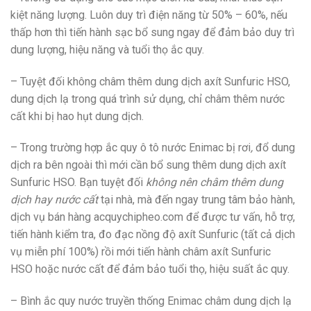
kiệt năng lượng. Luôn duy trì điện năng từ 50% – 60%, nếu
thấp hơn thì tiến hành sạc bổ sung ngay để đảm bảo duy trì
dung lượng, hiệu năng và tuổi thọ ắc quy.
– Tuyệt đối không châm thêm dung dịch axít Sunfuric HSO,
dung dịch lạ trong quá trình sử dụng, chỉ châm thêm nước
cất khi bị hao hụt dung dịch.
– Trong trường hợp ắc quy ô tô nước Enimac bị rơi
,
đổ dung
dịch ra bên ngoài thì mới cần bổ sung thêm dung dịch axít
Sunfuric HSO. Bạn tuyệt đối
không nên châm thêm dung
dịch hay nước cất
tại nhà, mà đến ngay trung tâm bảo hành,
dịch vụ bán hàng acquychipheo.com để được tư vấn, hỗ trợ,
tiến hành kiểm tra, đo đạc nồng độ axít Sunfuric (tất cả dịch
vụ miễn phí 100%) rồi mới tiến hành châm axít Sunfuric
HSO hoặc nước cất để đảm bảo tuổi thọ, hiệu suất ắc quy.
– Bình ắc quy nước truyền thống Enimac châm dung dịch lạ