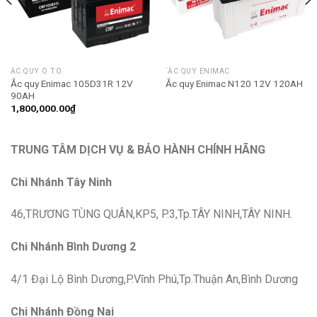
ẮC QUY Ô TÔ
`ẮC QUY ENIMAC
Ắc quy Enimac 105D31R 12V
Ắc quy Enimac N120 12V 120AH
90AH
1,800,000.00
₫
TRUNG TÂM DỊCH VỤ & BẢO HÀNH CHÍNH HÃNG
Chi Nhánh Tây Ninh
46,TRƯƠNG TÙNG QUÂN,KP5, P.3,Tp.TÂY NINH,TÂY NINH.
Chi Nhánh Bình Dương 2
4/1 Đại Lộ Bình Dương,P.Vĩnh Phú,Tp.Thuận An,Bình Dương
Chi Nhánh Đồng Nai