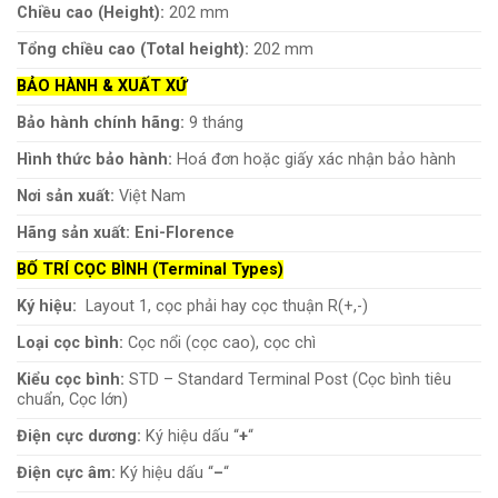
Chiều cao (Height):
202 mm
Tổng chiều cao (Total height):
202 mm
BẢO HÀNH & XUẤT XỨ
Bảo hành chính hãng:
9 tháng
Hình thức bảo hành:
Hoá đơn hoặc giấy xác nhận bảo hành
Nơi sản xuất:
Việt Nam
Hãng sản xuất:
Eni-Florence
BỐ TRÍ CỌC BÌNH (Terminal Types)
Ký hiệu:
Layout 1, cọc phải hay cọc thuận R(+,-)
Loại cọc bình:
Cọc nổi (cọc cao), cọc chì
Kiểu cọc bình:
STD – Standard Terminal Post (Cọc bình tiêu
chuẩn, Cọc lớn)
Điện cực dương:
Ký hiệu dấu “
+
“
Điện cực âm:
Ký hiệu dấu “
–
“