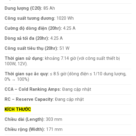
Dung lượng (C20):
85 Ah
Công suất tương đương:
1020 Wh
Cường độ dòng điện (20hr):
4.25 A
Dòng xả tối đa (20hr):
4.25 A
Công suất tiêu thụ (20hr):
51 W
Thời gian sử dụng:
khoảng 7.14 giờ (với công suất thiết bị
100W, 12V).
Thời gian sạc ắc quy:
≤ 8.5 giờ (dòng điện ≤ 1/10 dung lượng,
0% → 100%)
CCA – Cold Ranking Amps:
Đang cập nhật
RC – Reserve Capacity:
Đang cập nhật
KÍCH THƯỚC
Chiều dài (Length):
303 mm
Chiều rộng (Width):
171 mm