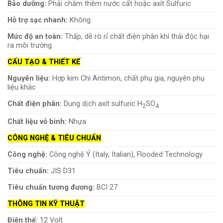
Bảo dưỡng:
Phải châm thêm nước cất hoặc axít Sulfuric
Hỗ trợ sạc nhanh:
Không
Mức độ an toàn:
Thấp, dễ rò rỉ chất điện phân khí thải độc hại
ra môi trường
CẤU TẠO & THIẾT KẾ
Nguyên liệu:
Hợp kim Chì Antimon, chất phụ gia, nguyên phụ
liệu khác
Chất điện phân:
Dung dịch axít sulfuric H
SO
2
4
Chất liệu vỏ bình:
Nhựa
CÔNG NGHỆ & TIÊU CHUẨN
Công nghệ:
Công nghệ Ý (Italy, Italian), Flooded Technology
Tiêu chuẩn:
JIS D31
Tiêu chuẩn tương đương:
BCI 27
THÔNG TIN KỸ THUẬT
Điện thế:
12 Volt