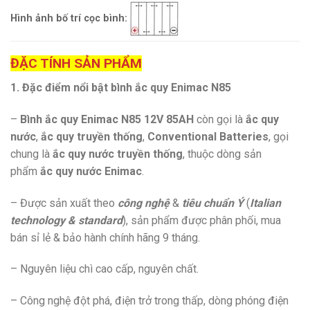
Hình ảnh bố trí cọc bình:
Đ
ẶC TÍNH SẢN PHẨM
1. Đặc điểm nổi bật bình ắc quy Enimac N85
–
Bình ắc quy Enimac N85 12V 85AH
còn gọi là
ắc quy
nước
,
ắc quy truyền thống
,
Conventional Batteries
, gọi
chung là
ắc quy nước truyền thống
, thuộc dòng sản
phẩm
ắc quy nước Enimac
.
– Được sản xuất theo
công nghệ
&
tiêu chuẩn Ý
(
Italian
technology & standard
), sản phẩm được phân phối, mua
bán sỉ lẻ & bảo hành chính hãng 9 tháng.
– Nguyên liệu chì cao cấp, nguyên chất.
– Công nghệ đột phá, điện trở trong thấp, dòng phóng điện