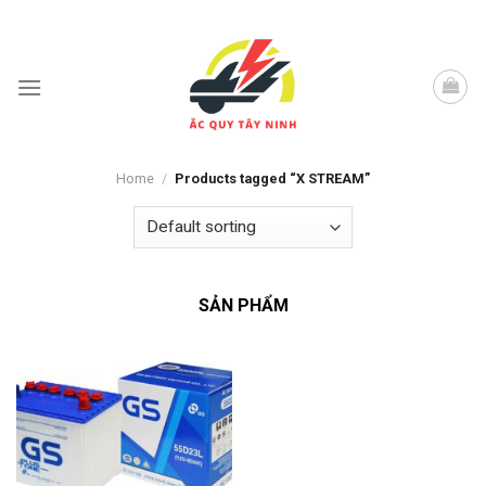
Skip
to
content
Home
/
Products tagged “X STREAM”
SẢN PHẨM