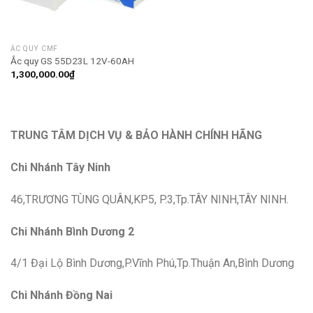
ẮC QUY CMF
Ắc quy GS 55D23L 12V-60AH
1,300,000.00
₫
TRUNG TÂM DỊCH VỤ & BẢO HÀNH CHÍNH HÃNG
Chi Nhánh Tây Ninh
46,TRƯƠNG TÙNG QUÂN,KP5, P.3,Tp.TÂY NINH,TÂY NINH.
Chi Nhánh Bình Dương 2
4/1 Đại Lộ Bình Dương,P.Vĩnh Phú,Tp.Thuận An,Bình Dương
Chi Nhánh Đồng Nai