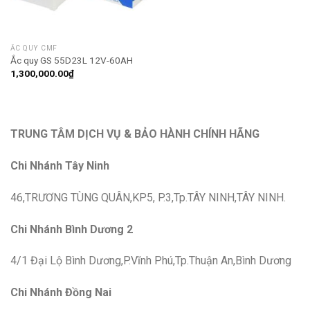
ẮC QUY CMF
Ắc quy GS 55D23L 12V-60AH
1,300,000.00
₫
TRUNG TÂM DỊCH VỤ & BẢO HÀNH CHÍNH HÃNG
Chi Nhánh Tây Ninh
46,TRƯƠNG TÙNG QUÂN,KP5, P.3,Tp.TÂY NINH,TÂY NINH.
Chi Nhánh Bình Dương 2
4/1 Đại Lộ Bình Dương,P.Vĩnh Phú,Tp.Thuận An,Bình Dương
Chi Nhánh Đồng Nai