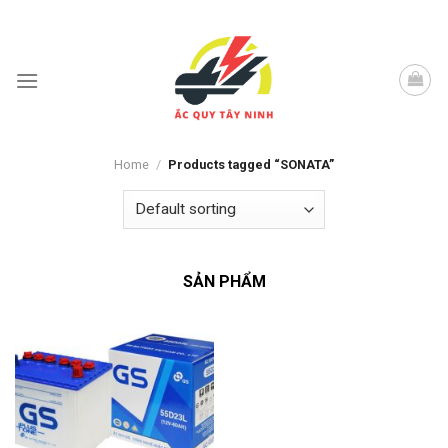
Skip
to
content
Home
/
Products tagged “SONATA”
SẢN PHẨM