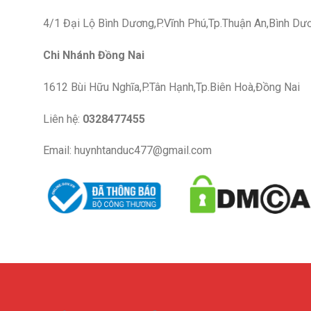
4/1 Đại Lộ Bình Dương,P.Vĩnh Phú,Tp.Thuận An,Bình Dư
Chi Nhánh Đồng Nai
1612 Bùi Hữu Nghĩa,P.Tân Hạnh,Tp.Biên Hoà,Đồng Nai
Liên hệ:
0328477455
Email: huynhtanduc477@gmail.com