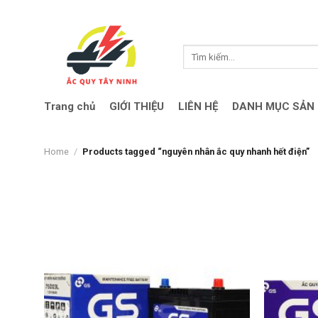
Skip
to
content
Search
for:
Trang chủ
GIỚI THIỆU
LIÊN HỆ
DANH MỤC SẢN
Home
/
Products tagged “nguyên nhân ắc quy nhanh hết điện”