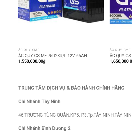
ẮC QUY CMF
ẮC QUY CMF
ẮC QUY GS MF 75D23R/L 12V-65AH
ẮC QUY GS
1,550,000.00
₫
1,650,000.
TRUNG TÂM DỊCH VỤ & BẢO HÀNH CHÍNH HÃNG
Chi Nhánh Tây Ninh
46,TRƯƠNG TÙNG QUÂN,KP5, P.3,Tp.TÂY NINH,TÂY NIN
Chi Nhánh Bình Dương 2