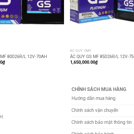
ẮC QUY CMF
 MF 80D26R/L 12V-70AH
ẮC QUY GS MF 85D26R/L 12V-7
00
₫
1,650,000.00
₫
CHÍNH SÁCH MUA HÀNG
Hướng dẫn mua hàng
Chính sách vận chuyển
H.
Chính sách bảo mật thông tin