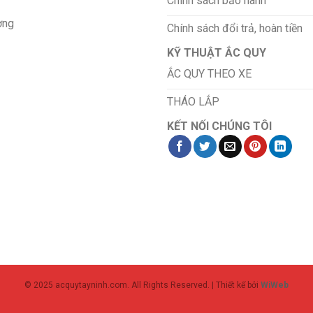
Chính sách bảo hành
ơng
Chính sách đổi trả, hoàn tiền
KỸ THUẬT ẮC QUY
ẮC QUY THEO XE
THÁO LẮP
KẾT NỐI CHÚNG TÔI
© 2025 acquytayninh.com. All Rights Reserved. | Thiết kế bởi
WiWeb