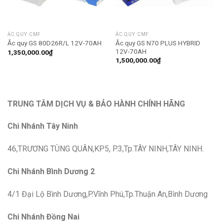
ẮC QUY CMF
ẮC QUY CMF
Ắc quy GS N70 PLUS HYBRID
Ắc quy GS 80D26R/L 12V-70AH
12V-70AH
1,350,000.00
₫
1,500,000.00
₫
TRUNG TÂM DỊCH VỤ & BẢO HÀNH CHÍNH HÃNG
Chi Nhánh Tây Ninh
46,TRƯƠNG TÙNG QUÂN,KP5, P.3,Tp.TÂY NINH,TÂY NINH.
Chi Nhánh Bình Dương 2
4/1 Đại Lộ Bình Dương,P.Vĩnh Phú,Tp.Thuận An,Bình Dương
Chi Nhánh Đồng Nai