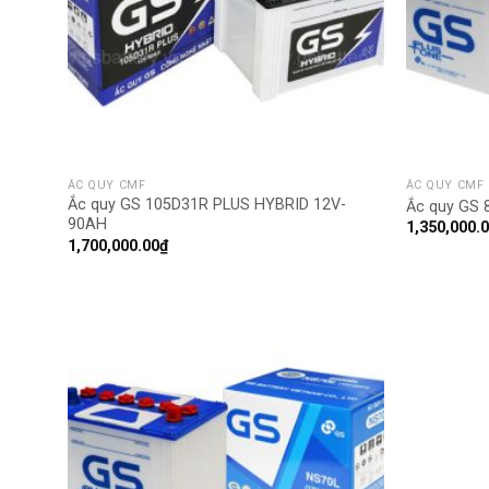
ẮC QUY CMF
ẮC QUY CMF
Ắc quy GS 105D31R PLUS HYBRID 12V-
Ắc quy GS 
90AH
1,350,000.
1,700,000.00
₫