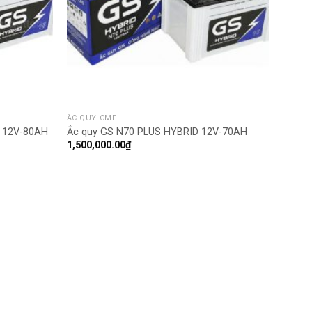
ẮC QUY CMF
 12V-80AH
Ắc quy GS N70 PLUS HYBRID 12V-70AH
1,500,000.00
₫