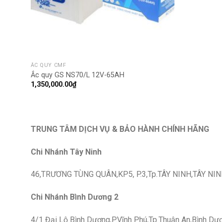
ẮC QUY CMF
Ắc quy GS NS70/L 12V-65AH
1,350,000.00
₫
TRUNG TÂM DỊCH VỤ & BẢO HÀNH CHÍNH HÃNG
Chi Nhánh Tây Ninh
46,TRƯƠNG TÙNG QUÂN,KP5, P.3,Tp.TÂY NINH,TÂY NIN
Chi Nhánh Bình Dương 2
4/1 Đại Lộ Bình Dương,P.Vĩnh Phú,Tp.Thuận An,Bình Dư