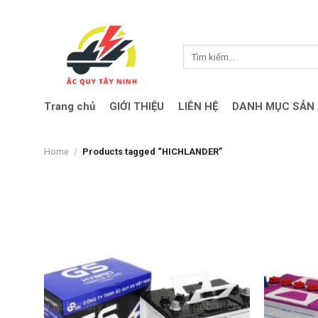
Skip
to
content
Search
for:
Trang chủ
GIỚI THIỆU
LIÊN HỆ
DANH MỤC SẢN
Home
/
Products tagged “HICHLANDER”