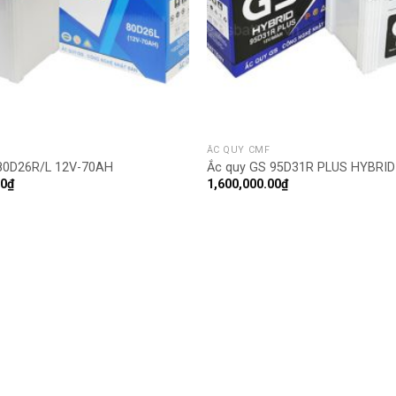
ẮC QUY CMF
80D26R/L 12V-70AH
Ắc quy GS 95D31R PLUS HYBRID
00
₫
1,600,000.00
₫