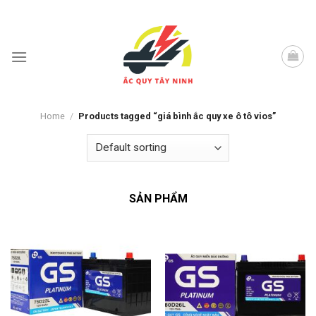
Skip
to
content
Home
/
Products tagged “giá bình ắc quy xe ô tô vios”
SẢN PHẨM