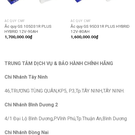
ẮC QUY CMF
ẮC QUY CMF
Ắc quy GS 105D31R PLUS
Ắc quy GS 95D31R PLUS HYBRID
HYBRID 12V-90AH
12V-80AH
1,700,000.00
₫
1,600,000.00
₫
TRUNG TÂM DỊCH VỤ & BẢO HÀNH CHÍNH HÃNG
Chi Nhánh Tây Ninh
46,TRƯƠNG TÙNG QUÂN,KP5, P.3,Tp.TÂY NINH,TÂY NINH.
Chi Nhánh Bình Dương 2
4/1 Đại Lộ Bình Dương,P.Vĩnh Phú,Tp.Thuận An,Bình Dương
Chi Nhánh Đồng Nai