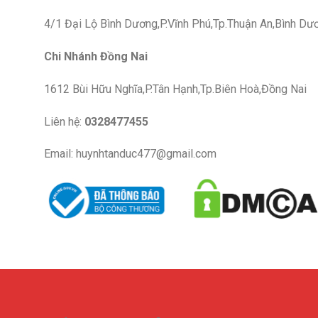
4/1 Đại Lộ Bình Dương,P.Vĩnh Phú,Tp.Thuận An,Bình Dư
Chi Nhánh Đồng Nai
1612 Bùi Hữu Nghĩa,P.Tân Hạnh,Tp.Biên Hoà,Đồng Nai
Liên hệ:
0328477455
Email: huynhtanduc477@gmail.com