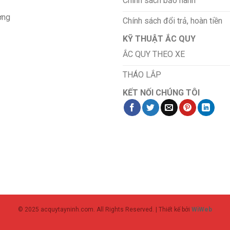
Chính sách bảo hành
ơng
Chính sách đổi trả, hoàn tiền
KỸ THUẬT ẮC QUY
ẮC QUY THEO XE
THÁO LẮP
KẾT NỐI CHÚNG TÔI
© 2025 acquytayninh.com. All Rights Reserved. | Thiết kế bởi
WiWeb