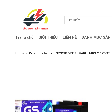
Skip
to
content
Search
for:
Trang chủ
GIỚI THIỆU
LIÊN HỆ
DANH MỤC SẢN
Home
/
Products tagged “ECOSPORT SUBARU: MRX 2.0 CVT”