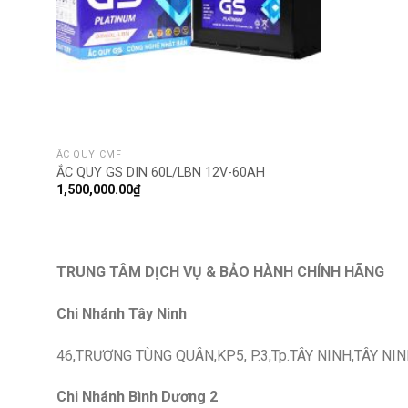
ẮC QUY CMF
ẮC QUY GS DIN 60L/LBN 12V-60AH
1,500,000.00
₫
TRUNG TÂM DỊCH VỤ & BẢO HÀNH CHÍNH HÃNG
Chi Nhánh Tây Ninh
46,TRƯƠNG TÙNG QUÂN,KP5, P.3,Tp.TÂY NINH,TÂY NIN
Chi Nhánh Bình Dương 2