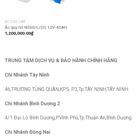
ẮC QUY CMF
Ắc quy GS NS60/L/(S) 12V-45AH
1,200,000.00
₫
TRUNG TÂM DỊCH VỤ & BẢO HÀNH CHÍNH HÃNG
Chi Nhánh Tây Ninh
46,TRƯƠNG TÙNG QUÂN,KP5, P.3,Tp.TÂY NINH,TÂY NINH.
Chi Nhánh Bình Dương 2
4/1 Đại Lộ Bình Dương,P.Vĩnh Phú,Tp.Thuận An,Bình Dương
Chi Nhánh Đồng Nai