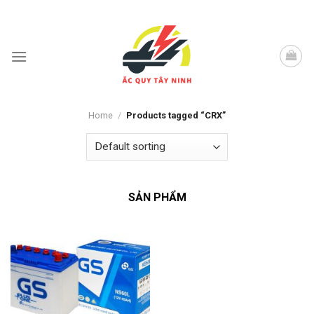
Skip
to
content
Home
/
Products tagged “CRX”
SẢN PHẨM