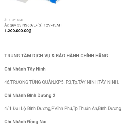
ẮC QUY CMF
Ắc quy GS NS60/L/(S) 12V-45AH
1,200,000.00
₫
TRUNG TÂM DỊCH VỤ & BẢO HÀNH CHÍNH HÃNG
Chi Nhánh Tây Ninh
46,TRƯƠNG TÙNG QUÂN,KP5, P.3,Tp.TÂY NINH,TÂY NINH.
Chi Nhánh Bình Dương 2
4/1 Đại Lộ Bình Dương,P.Vĩnh Phú,Tp.Thuận An,Bình Dương
Chi Nhánh Đồng Nai