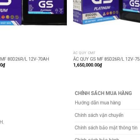
ẮC QUY CMF
 MF 80D26R/L 12V-70AH
ẮC QUY GS MF 85D26R/L 12V-7
00
₫
1,650,000.00
₫
CHÍNH SÁCH MUA HÀNG
Hướng dẫn mua hàng
Chính sách vận chuyển
H.
Chính sách bảo mật thông tin