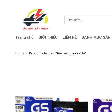
Skip
to
content
Search
for:
Trang chủ
GIỚI THIỆU
LIÊN HỆ
DANH MỤC SẢN
Home
/
Products tagged “bình ắc quy xe ô tô”