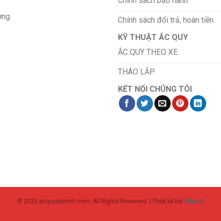
Chính sách bảo hành
ơng
Chính sách đổi trả, hoàn tiền
KỸ THUẬT ẮC QUY
ẮC QUY THEO XE
THÁO LẮP
KẾT NỐI CHÚNG TÔI
© 2025 acquytayninh.com. All Rights Reserved. | Thiết kế bởi
WiWeb