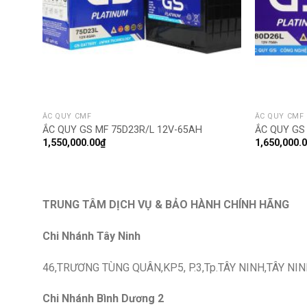
ẮC QUY CMF
ẮC QUY CMF
ẮC QUY GS MF 75D23R/L 12V-65AH
ẮC QUY GS
1,550,000.00
₫
1,650,000.
TRUNG TÂM DỊCH VỤ & BẢO HÀNH CHÍNH HÃNG
Chi Nhánh Tây Ninh
46,TRƯƠNG TÙNG QUÂN,KP5, P.3,Tp.TÂY NINH,TÂY NIN
Chi Nhánh Bình Dương 2