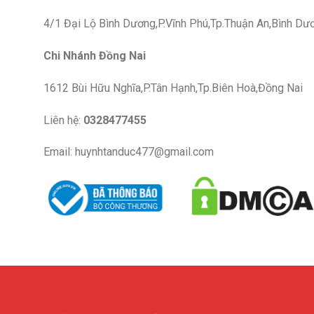
4/1 Đại Lộ Bình Dương,P.Vĩnh Phú,Tp.Thuận An,Bình Dư
Chi Nhánh Đồng Nai
1612 Bùi Hữu Nghĩa,P.Tân Hạnh,Tp.Biên Hoà,Đồng Nai
Liên hệ:
0328477455
Email: huynhtanduc477@gmail.com