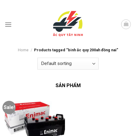
Skip
to
content
Home
/
Products tagged “binh ắc quy 200ah đồng nai”
SẢN PHẨM
Sale!