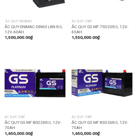
`ẮC QUY ENIMAC
ẮC QUY CMF
ẮC QUY ENIMAC DIN60 LBN R/L
ẮC QUY GS MF 75D23R/L 12V-
12V-60AH
65AH
1,500,000.00
₫
1,550,000.00
₫
ẮC QUY CMF
ẮC QUY CMF
ẮC QUY GS MF 80D26R/L 12V-
ẮC QUY GS MF 85D26R/L 12V-
70AH
75AH
1,650,000.00
₫
1,650,000.00
₫