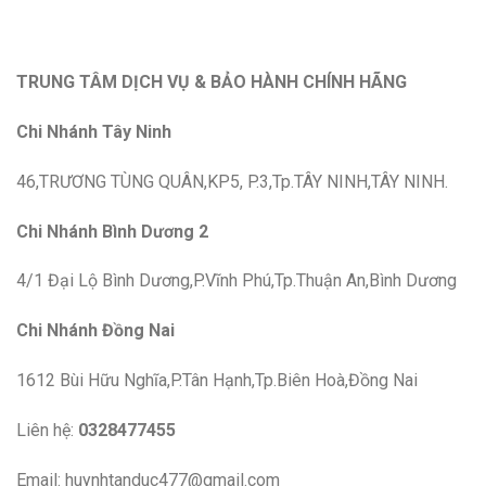
TRUNG TÂM DỊCH VỤ & BẢO HÀNH CHÍNH HÃNG
Chi Nhánh Tây Ninh
46,TRƯƠNG TÙNG QUÂN,KP5, P.3,Tp.TÂY NINH,TÂY NINH.
Chi Nhánh Bình Dương 2
4/1 Đại Lộ Bình Dương,P.Vĩnh Phú,Tp.Thuận An,Bình Dương
Chi Nhánh Đồng Nai
1612 Bùi Hữu Nghĩa,P.Tân Hạnh,Tp.Biên Hoà,Đồng Nai
Liên hệ:
0328477455
Email: huynhtanduc477@gmail.com