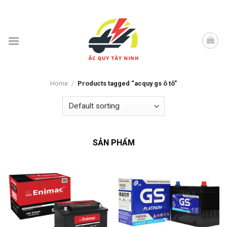
Skip
to
content
Home
/
Products tagged “acquy gs ô tô”
SẢN PHẨM