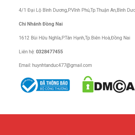
4/1 Đại Lộ Bình Dương,P.Vĩnh Phú,Tp.Thuận An,Bình Dư
Chi Nhánh Đồng Nai
1612 Bùi Hữu Nghĩa,P.Tân Hạnh,Tp.Biên Hoà,Đồng Nai
Liên hệ:
0328477455
Email: huynhtanduc477@gmail.com