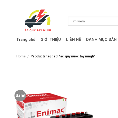
Skip
to
content
Search
for:
Trang chủ
GIỚI THIỆU
LIÊN HỆ
DANH MỤC SẢN
Home
/
Products tagged “ac quy nuoc tay ningh”
Sale!