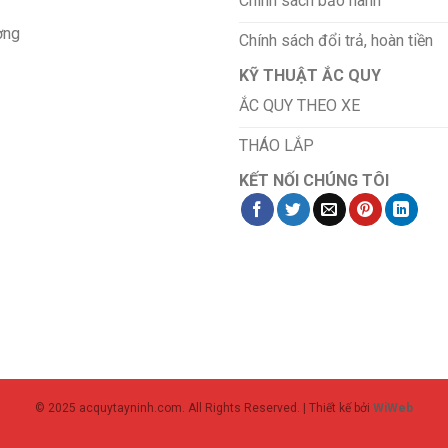
Chính sách bảo hành
ơng
Chính sách đổi trả, hoàn tiền
KỸ THUẬT ẮC QUY
ẮC QUY THEO XE
THÁO LẮP
KẾT NỐI CHÚNG TÔI
© 2025 acquytayninh.com. All Rights Reserved. | Thiết kế bởi
WiWeb