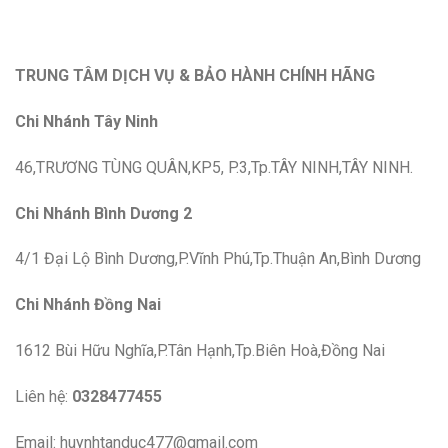
TRUNG TÂM DỊCH VỤ & BẢO HÀNH CHÍNH HÃNG
Chi Nhánh Tây Ninh
46,TRƯƠNG TÙNG QUÂN,KP5, P.3,Tp.TÂY NINH,TÂY NINH.
Chi Nhánh Bình Dương 2
4/1 Đại Lộ Bình Dương,P.Vĩnh Phú,Tp.Thuận An,Bình Dương
Chi Nhánh Đồng Nai
1612 Bùi Hữu Nghĩa,P.Tân Hạnh,Tp.Biên Hoà,Đồng Nai
Liên hệ:
0328477455
Email: huynhtanduc477@gmail.com