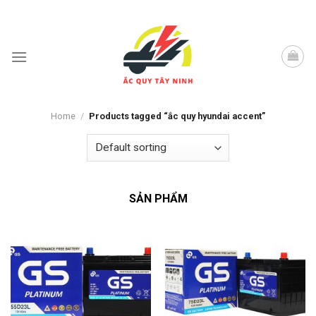
Skip
to
content
Home
/
Products tagged “ắc quy hyundai accent”
SẢN PHẨM