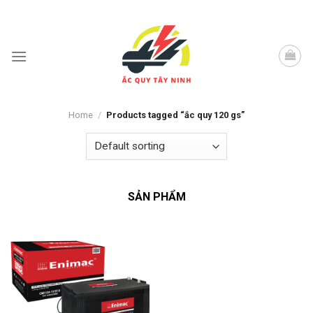
Skip
to
content
Home
/
Products tagged “ắc quy 120 gs”
SẢN PHẨM