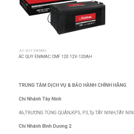
`ẮC QUY ENIMAC
ẮC QUY ENIMAC CMF 120 12V-120AH
TRUNG TÂM DỊCH VỤ & BẢO HÀNH CHÍNH HÃNG
Chi Nhánh Tây Ninh
46,TRƯƠNG TÙNG QUÂN,KP5, P.3,Tp.TÂY NINH,TÂY NIN
Chi Nhánh Bình Dương 2