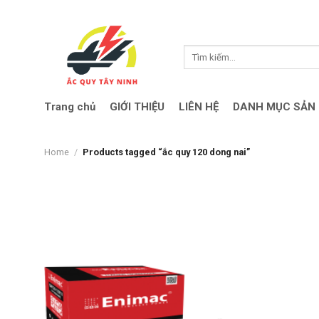
Skip
to
content
Search
for:
Trang chủ
GIỚI THIỆU
LIÊN HỆ
DANH MỤC SẢN
Home
/
Products tagged “ắc quy 120 dong nai”