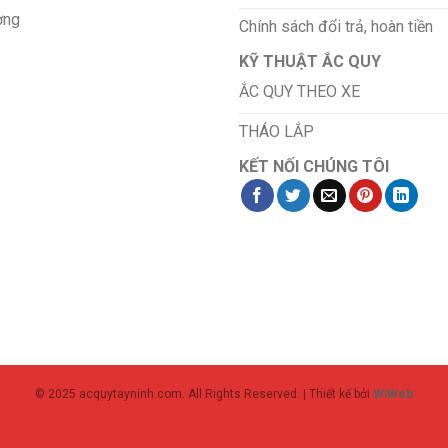
ơng
Chính sách đổi trả, hoàn tiền
KỸ THUẬT ẮC QUY
ẮC QUY THEO XE
THÁO LẮP
KẾT NỐI CHÚNG TÔI
© 2025 acquytayninh.com. All Rights Reserved. | Thiết kế bởi
WiWeb