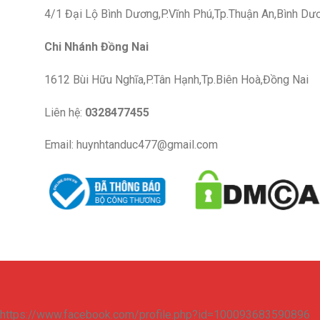
4/1 Đại Lộ Bình Dương,P.Vĩnh Phú,Tp.Thuận An,Bình Dư
Chi Nhánh Đồng Nai
1612 Bùi Hữu Nghĩa,P.Tân Hạnh,Tp.Biên Hoà,Đồng Nai
Liên hệ:
0328477455
Email: huynhtanduc477@gmail.com
https://www.facebook.com/profile.php?id=100093683590896